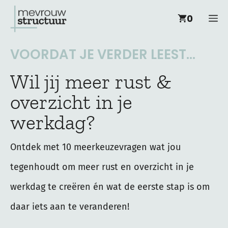
Ga
M
0
naar
de
VOORDAT JE VERDER LEEST...
inhoud
Wil jij meer rust &
overzicht in je
werkdag?
Ontdek met 10 meerkeuzevragen wat jou
tegenhoudt om meer rust en overzicht in je
werkdag te creëren én wat de eerste stap is om
daar iets aan te veranderen!