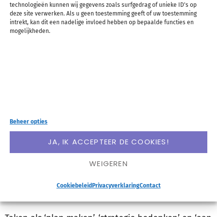
technologieën kunnen wij gegevens zoals surfgedrag of unieke ID's op
om hiermee om te gaan:
deze site verwerken. Als u geen toestemming geeft of uw toestemming
intrekt, kan dit een nadelige invloed hebben op bepaalde functies en
mogelijkheden.
Bedenk hoeveel je tijd je over hebt/vandaag
hebt/voor een bepaalde taak hebt
en
halveer deze tijd
Bedenk hoeveel tijd je denkt nodig te
hebben voor een bepaalde taak
Beheer opties
en
verdubbel deze tijd
JA, IK ACCEPTEER DE COOKIES!
WEIGEREN
HAK DE TAAK IN STUKKEN
Cookiebeleid
Privacyverklaring
Contact