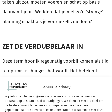
taken uit zou moeten voeren en schat op basis
daarvan tijd in. Wedden dat je niet zo’n ‘strenge’
planning maakt als je voor jezelf zou doen?
ZET DE VERDUBBELAAR IN
Deze term hoor ik regelmatig voorbij komen als tijd
te optimistisch ingeschat wordt. Het betekent
letterlijk de tijdsinschatting verdubbelen.
Planning
Beheer je privacy
fallacy
heet het,
het fenomeen dat je standaard te
Wij gebruiken technologieën zoals cookies om informatie over uw
weinig tijd inschat.
Tony Crabbe adviseert in zijn
apparaat op te slaan en/of te raadplegen. We doen dit met als doel om
de beste ervaring te bieden en om gepersonaliseerde en niet-
boek
Nooit meer te druk
de volgende handvaten
gepersonaliseerde advertenties te tonen. Door in te stemmen met deze