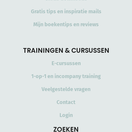
Gratis tips en inspiratie mails
Mijn boekentips en reviews
TRAININGEN & CURSUSSEN
E-cursussen
1-op-1 en incompany training
Veelgestelde vragen
Contact
Login
ZOEKEN