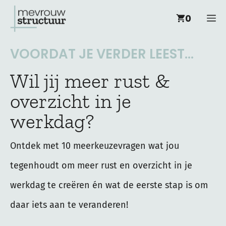
Ga
M
0
naar
de
VOORDAT JE VERDER LEEST...
inhoud
Wil jij meer rust &
overzicht in je
werkdag?
Ontdek met 10 meerkeuzevragen wat jou
tegenhoudt om meer rust en overzicht in je
werkdag te creëren én wat de eerste stap is om
daar iets aan te veranderen!