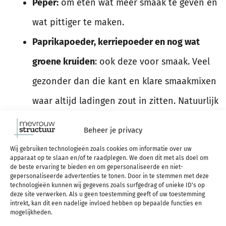
Peper:
om eten wat meer smaak te geven en
wat pittiger te maken.
Paprikapoeder, kerriepoeder en nog wat
groene kruiden
: ook deze voor smaak. Veel
gezonder dan die kant en klare smaakmixen
waar altijd ladingen zout in zitten. Natuurlijk
zijn verse kruiden nog beter, maar dat is me
Beheer je privacy
een net iets te duur grapje ;-).
Wij gebruiken technologieën zoals cookies om informatie over uw
apparaat op te slaan en/of te raadplegen. We doen dit met als doel om
Bouillon:
om soep mee te maken. Het
de beste ervaring te bieden en om gepersonaliseerde en niet-
gepersonaliseerde advertenties te tonen. Door in te stemmen met deze
gezondst als je dit zelf maakt, maar
technologieën kunnen wij gegevens zoals surfgedrag of unieke ID's op
deze site verwerken. Als u geen toestemming geeft of uw toestemming
zoutarme bouillon kopen kan wat mij betreft
intrekt, kan dit een nadelige invloed hebben op bepaalde functies en
mogelijkheden.
ook prima.