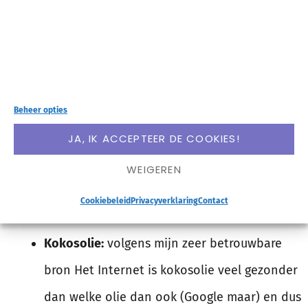
Cacao en kokos
: of het echt tot de categorie
kruiden behoort weet ik eerlijk gezegd niet,
maar cacao en kokos gebruik ik bijvoorbeeld
in de (daar is ie weer) mug cake of in bliss
Beheer opties
balls (yes, ik ben een zoetekauw).
JA, IK ACCEPTEER DE COOKIES!
WEIGEREN
Overige
Cookiebeleid
Privacyverklaring
Contact
Kokosolie:
volgens mijn zeer betrouwbare
bron Het Internet is kokosolie veel gezonder
dan welke olie dan ook (Google maar) en dus