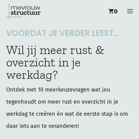
Ga
M
0
naar
de
VOORDAT JE VERDER LEEST...
inhoud
Wil jij meer rust &
overzicht in je
werkdag?
Ontdek met 10 meerkeuzevragen wat jou
tegenhoudt om meer rust en overzicht in je
werkdag te creëren én wat de eerste stap is om
daar iets aan te veranderen!