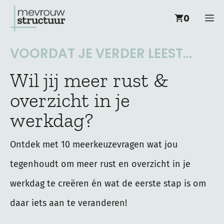
Ga
M
0
naar
de
VOORDAT JE VERDER LEEST...
inhoud
Wil jij meer rust &
overzicht in je
werkdag?
Ontdek met 10 meerkeuzevragen wat jou
tegenhoudt om meer rust en overzicht in je
werkdag te creëren én wat de eerste stap is om
daar iets aan te veranderen!