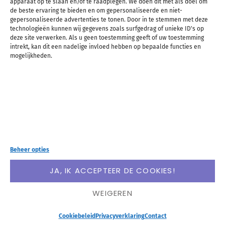
apparaat op te slaan en/of te raadplegen. We doen dit met als doel om
de beste ervaring te bieden en om gepersonaliseerde en niet-
Toren in Provincetown
gepersonaliseerde advertenties te tonen. Door in te stemmen met deze
technologieën kunnen wij gegevens zoals surfgedrag of unieke ID's op
deze site verwerken. Als u geen toestemming geeft of uw toestemming
Ik had ergens gehoord dat Provincetown een
intrekt, kan dit een nadelige invloed hebben op bepaalde functies en
mogelijkheden.
homovriendelijk stadje is. En ik weet niet of het
aan mij lag, maar opeens zagen we overal stelletjes
lopen. Twee mannen, twee vrouwen… Of het echt
“stelletjes-stelletjes” zijn wist ik natuurlijk niet,
maar het was zeker bijzonder om te zien. Mooi dat
Beheer opties
dat dus ook gewoon kan in Amerika!
JA, IK ACCEPTEER DE COOKIES!
WEIGEREN
Cookiebeleid
Privacyverklaring
Contact