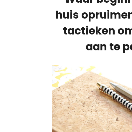
huis opruime
tactieken o
aan te 