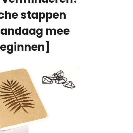
sche stappen
 vandaag mee
beginnen]