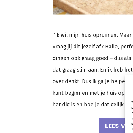
‘Ik wil mijn huis opruimen. Maar
Vraag jij dit jezelf af? Hallo, perf
dingen ook graag goed – dus als 
dat graag slim aan. En ik heb het
over denkt. Dus ik ga je helpen. I
kunt beginnen met je huis opru
W
handig is en hoe je dat gelijk go
s
b
t
s
LEES VE
u