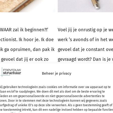
 WAAR zal ik beginnen?!’
Voel jij je onrustig op je 
ectionist. Ik hoor je. Ik doe
werk ’s avonds of in het w
ik ga opruimen, dan pak ik
gevoel dat je constant ove
 gevoel dat jij er ook zo
gevraagd wordt? Dan is je
k ga je vertellen hoe jij
misschien even nodig. Ik m
Beheer je privacy
imen, waar beginnen
avonds nog net even te vee
ij gebruiken technologieën zoals cookies om informatie over uw apparaat op te
ed aanpakt. Let’s go!
dat ik onrustig en chaotis
laan en/of te raadplegen. We doen dit met als doel om de beste ervaring te
ieden en om gepersonaliseerde en niet-gepersonaliseerde advertenties te
dat het ‘te veel’ is. En all
onen. Door in te stemmen met deze technologieën kunnen wij gegevens zoals
urfgedrag of unieke ID's op deze site verwerken. Als u geen toestemming geeft of
RDER
w toestemming intrekt, kan dit een nadelige invloed hebben op bepaalde functie