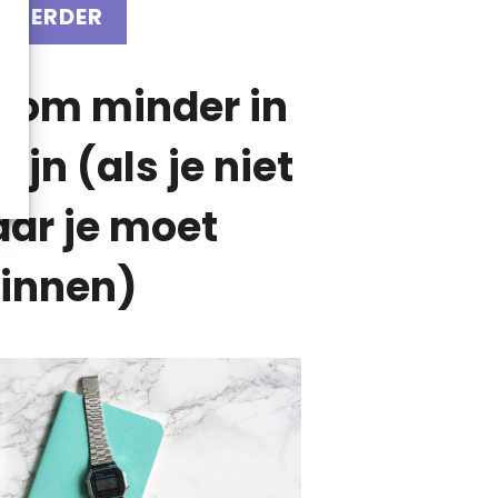
S VERDER
 om minder in
zijn (als je niet
ar je moet
innen)