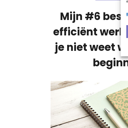
e
Mijn #6 best
B
efficiënt werk
je niet weet 
begin