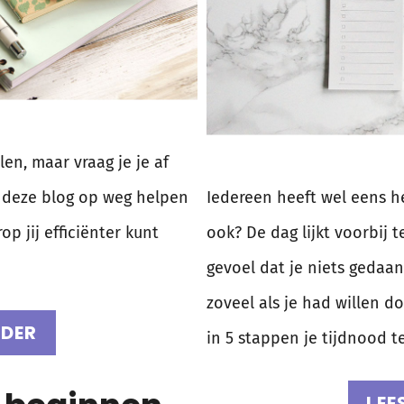
elen, maar vraag je je af
n deze blog op weg helpen
Iedereen heeft wel eens het
p jij efficiënter kunt
ook? De dag lijkt voorbij t
gevoel dat je niets gedaan 
zoveel als je had willen do
RDER
in 5 stappen je tijdnood t
LEE