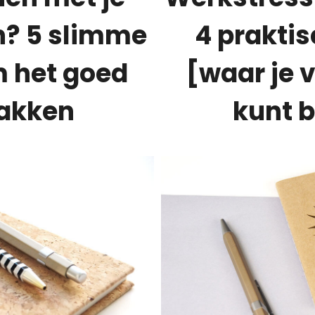
n? 5 slimme
4 prakti
m het goed
[waar je
pakken
kunt 