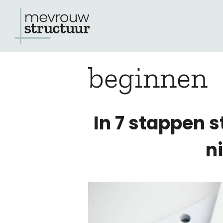
Ga
naar
de
beginnen
inhoud
In 7 stappen 
n