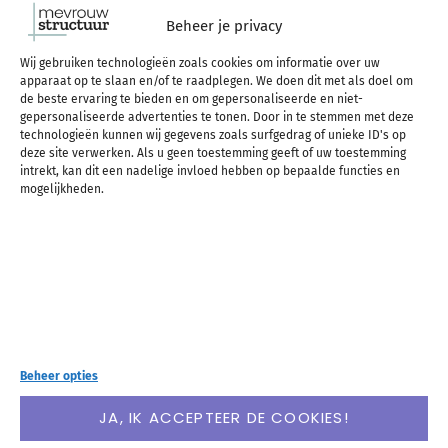
maken van de opdrachten. Dit zorgt dit ervoor dat
Beheer je privacy
je gemotiveerd wordt om aan de slag te gaan met
Wij gebruiken technologieën zoals cookies om informatie over uw
apparaat op te slaan en/of te raadplegen. We doen dit met als doel om
de opdrachten. Zowel de theorie als de opdrachten
de beste ervaring te bieden en om gepersonaliseerde en niet-
gepersonaliseerde advertenties te tonen. Door in te stemmen met deze
technologieën kunnen wij gegevens zoals surfgedrag of unieke ID's op
worden kort en bondig uitgelegd, maar wel op een
deze site verwerken. Als u geen toestemming geeft of uw toestemming
intrekt, kan dit een nadelige invloed hebben op bepaalde functies en
duidelijke manier. Hierdoor ga je gemakkelijk door
mogelijkheden.
het boek heen, ook als je tussendoor de
opdrachten maakt.
In een aardig groot deel van het boek
ligt de focus
op mindset
. Dit vind ik super interessant én dit is
Beheer opties
ook heel belangrijk als je verandering wilt
JA, IK ACCEPTEER DE COOKIES!
veroorzaken. Het moet in je hoofd goed zitten als