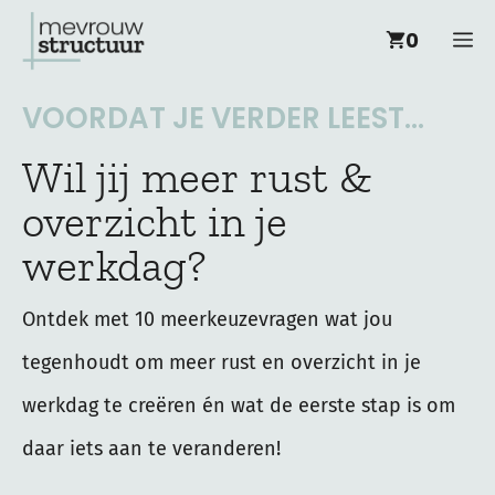
Ga
M
0
naar
de
VOORDAT JE VERDER LEEST...
inhoud
Wil jij meer rust &
overzicht in je
werkdag?
Ontdek met 10 meerkeuzevragen wat jou
tegenhoudt om meer rust en overzicht in je
werkdag te creëren én wat de eerste stap is om
daar iets aan te veranderen!