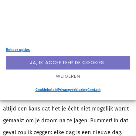
Twijfel je omdat je altijd aan jezelf twijfelt? Dan zeg
ik: maak je geen zorgen,
just do it!
Het is echt niet
Beheer opties
mogelijk
JA, IK ACCEPTEER DE COOKIES!
WEIGEREN
Je krijgt geen visum, je krijgt nergens startkapitaal,
Cookiebeleid
Privacyverklaring
Contact
je wordt niet geaccepteerd voor de opleiding… Er is
altijd een kans dat het je écht niet mogelijk wordt
gemaakt om je droom na te jagen. Bummer! In dat
geval zou ik zeggen: elke dag is een nieuwe dag.