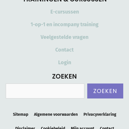
E-cursussen
1-op-1 en incompany training
Veelgestelde vragen
Contact
Login
ZOEKEN
Zoeken
ZOEKEN
Sitemap
Algemene voorwaarden
Privacyverklaring
Disclaimer
Cookiebeleid
Mijn account
Contact