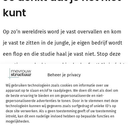
kunt
Op zo’n wereldreis word je vast overvallen en kom
je vast te zitten in de jungle, je eigen bedrijf wordt
een flop en die studie haal je vast niet. Stop deze
negatieve gedachten snel in de doofpot! Als je écht
Beheer je privacy
aan jezelf twijfelt, zorg dan dat je de kwaliteiten
Wij gebruiken technologieën zoals cookies om informatie over uw
leert die je nodig hebt. Volg een cursus in het
apparaat op te slaan en/of te raadplegen. We doen dit met als doel om
de beste ervaring te bieden en om gepersonaliseerde en niet-
opstarten van een bedrijf, Google wat
fool proof
gepersonaliseerde advertenties te tonen. Door in te stemmen met deze
technologieën kunnen wij gegevens zoals surfgedrag of unieke ID's op
survival tricks en tips om overvallers om de tuin te
deze site verwerken. Als u geen toestemming geeft of uw toestemming
intrekt, kan dit een nadelige invloed hebben op bepaalde functies en
leiden, en regel extra begeleiding bij je studie.
mogelijkheden.