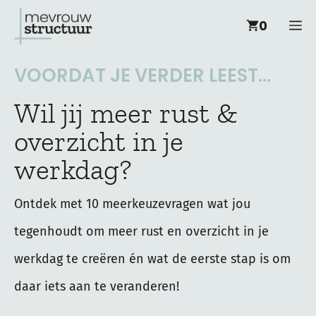
Ga
M
0
naar
de
VOORDAT JE VERDER LEEST...
inhoud
Wil jij meer rust &
overzicht in je
werkdag?
Ontdek met 10 meerkeuzevragen wat jou
tegenhoudt om meer rust en overzicht in je
werkdag te creëren én wat de eerste stap is om
daar iets aan te veranderen!