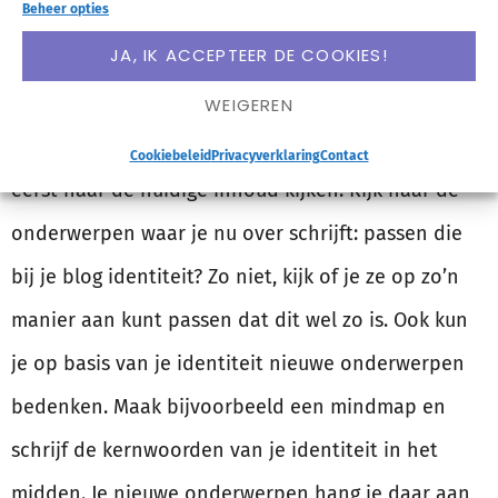
Beheer opties
Waarom vind je het leuk?
JA, IK ACCEPTEER DE COOKIES!
Dat is eigenlijk het bruggetje naar de volgende
WEIGEREN
stap: zelf je eigen identiteit volgen. We gaan nu
Cookiebeleid
Privacyverklaring
Contact
eerst naar de huidige inhoud kijken. Kijk naar de
onderwerpen waar je nu over schrijft: passen die
bij je blog identiteit? Zo niet, kijk of je ze op zo’n
manier aan kunt passen dat dit wel zo is. Ook kun
je op basis van je identiteit nieuwe onderwerpen
bedenken. Maak bijvoorbeeld een mindmap en
schrijf de kernwoorden van je identiteit in het
midden. Je nieuwe onderwerpen hang je daar aan