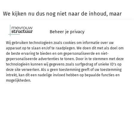
We kijken nu dus nog niet naar de inhoud, maar
puur naar de uitstraling. Past iets voor je gevoel
Beheer je privacy
niet bij je blog identiteit? Pas het dan aan. Nog een
Wij gebruiken technologieën zoals cookies om informatie over uw
ding dat je zeker niet moet overslaan: je “About”
apparaat op te slaan en/of te raadplegen. We doen dit met als doel om
de beste ervaring te bieden en om gepersonaliseerde en niet-
gepersonaliseerde advertenties te tonen. Door in te stemmen met deze
pagina’s. Als je iets over je blog vertelt, vertel dan
technologieën kunnen wij gegevens zoals surfgedrag of unieke ID's op
deze site verwerken. Als u geen toestemming geeft of uw toestemming
iets over de identiteit. Leg uit wat je missie is, wat
intrekt, kan dit een nadelige invloed hebben op bepaalde functies en
mogelijkheden.
je wilt uitstralen en wat je je lezers wilt meegeven.
Als je iets over jezelf vertelt, vertel dan niet alleen
hoe oud je bent en wat je studeert, maar ook wat
voor iemand je bent en waarom juist jij een blog
als deze hebt. Waarom past je blog zo goed bij jou?