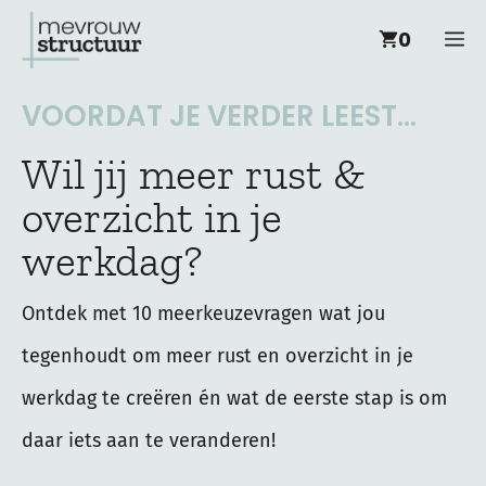
Ga
M
0
naar
de
VOORDAT JE VERDER LEEST...
inhoud
Wil jij meer rust &
overzicht in je
werkdag?
Ontdek met 10 meerkeuzevragen wat jou
tegenhoudt om meer rust en overzicht in je
werkdag te creëren én wat de eerste stap is om
daar iets aan te veranderen!