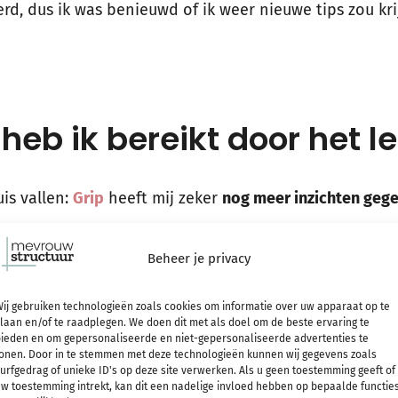
reerd, dus ik was benieuwd of ik weer nieuwe tips zou 
heb ik bereikt door het l
is vallen:
Grip
heeft mij zeker
nog meer inzichten gege
zo goed overzicht te houden. Grip focust dan ook bijna
Beheer je privacy
rtitel van het boek is niet voor niets ‘het geheim van
ij gebruiken technologieën zoals cookies om informatie over uw apparaat op te
ral in het eerste en tweede deel, was niet nieuw voor
laan en/of te raadplegen. We doen dit met als doel om de beste ervaring te
ieden en om gepersonaliseerde en niet-gepersonaliseerde advertenties te
onen. Door in te stemmen met deze technologieën kunnen wij gegevens zoals
 en op andere punten pak ik zaken bewust iets anders 
urfgedrag of unieke ID's op deze site verwerken. Als u geen toestemming geeft of
w toestemming intrekt, kan dit een nadelige invloed hebben op bepaalde functie
s gekregen om mijn werkwijze nog iets verder te optimal