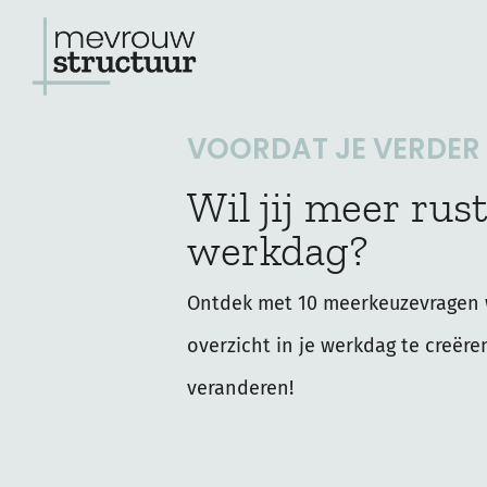
Ga
naar
de
VOORDAT JE VERDER L
inhoud
Wil jij meer rust
werkdag?
Ontdek met 10 meerkeuzevragen 
overzicht in je werkdag te creëre
veranderen!