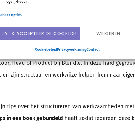
n mogelijkheden.
len!
eheer opties
JA, IK ACCEPTEER DE COOKIES!
WEIGEREN
boek eigenlijk over?
Cookiebeleid
Privacyverklaring
Contact
oor, Head of Product bij Blendle. In deze hard gegroeid
 en zijn structuur en werkwijze helpen hem naar eige
zijn tips over het structureren van werkzaamheden met
tips in een boek gebundeld
heeft zodat iedereen deze k