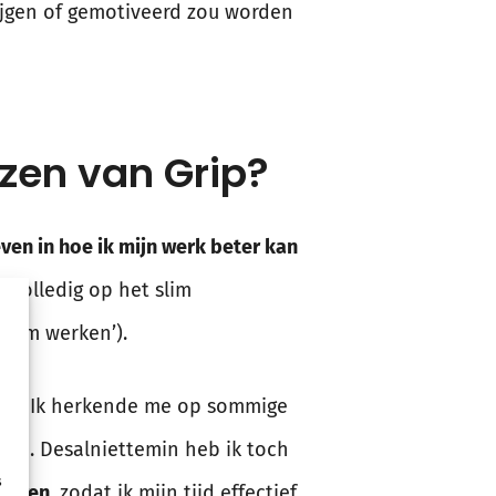
krijgen of gemotiveerd zou worden
ezen van Grip?
ven in hoe ik mijn werk beter kan
 volledig op het slim
 slim werken’).
 mij. Ik herkende me op sommige
aan. Desalniettemin heb ik toch
s
iseren
, zodat ik mijn tijd effectief