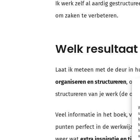
Ik werk zelf al aardig gestructu
om zaken te verbeteren.
Welk resultaat 
Laat ik meteen met de deur in hu
organiseren en structureren
, om 
structureren van je werk (de onde
W
Veel informatie in het boek, voo
s
b
t
punten perfect in de werkwijze,
s
u
weer wat
extra inspiratie en tip