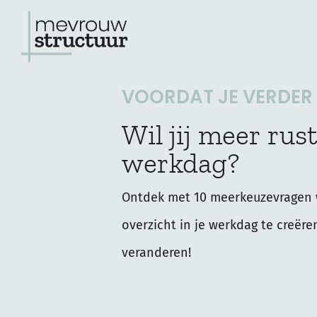
Ga
naar
de
VOORDAT JE VERDER L
inhoud
Wil jij meer rust
werkdag?
Ontdek met 10 meerkeuzevragen 
overzicht in je werkdag te creëre
veranderen!