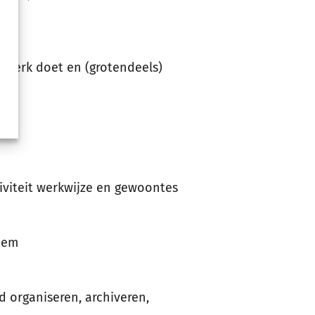
iswerk doet en (grotendeels)
en.
viteit werkwijze en gewoontes
eem
d organiseren, archiveren,