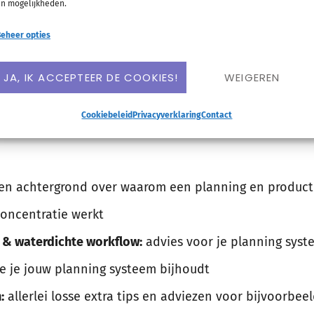
n mogelijkheden.
r uitgehaald!
eheer opties
oornamelijk gericht op wie op kantoor (of thuis) kenn
JA, IK ACCEPTEER DE COOKIES!
WEIGEREN
jd in te delen en zelf proactief een planning kan mak
Cookiebeleid
Privacyverklaring
Contact
n achtergrond over waarom een planning en producti
concentratie werkt
 waterdichte workflow:
advies voor je planning syst
 je jouw planning systeem bijhoudt
:
allerlei losse extra tips en adviezen voor bijvoorbeel