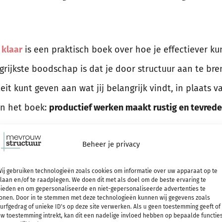
 klaar
is een praktisch boek over hoe je effectiever 
grijkste boodschap is dat je door structuur aan te bre
it kunt geven aan wat jij belangrijk vindt, in plaats v
an het boek:
productief werken maakt rustig en tevrede
Beheer je privacy
 want dat is precies hoe ik er ook over denk. Niet alles
ij gebruiken technologieën zoals cookies om informatie over uw apparaat op te
t was ook niet mijn verwachting. Ik lees en leer heel
laan en/of te raadplegen. We doen dit met als doel om de beste ervaring te
ieden en om gepersonaliseerde en niet-gepersonaliseerde advertenties te
je er
zelf cursussen over geeft
, vind ik).
Ik hoop uit een
onen. Door in te stemmen met deze technologieën kunnen wij gegevens zoals
urfgedrag of unieke ID's op deze site verwerken. Als u geen toestemming geeft of
e te halen die ik kan gebruiken om mijn eigen werkwijze
w toestemming intrekt, kan dit een nadelige invloed hebben op bepaalde functie