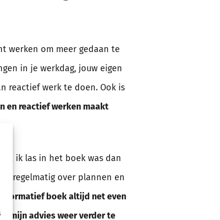
kunt werken om meer gedaan te
ngen in je werkdag, jouw eigen
an reactief werk te doen. Ook is
n en reactief werken maakt
 wat ik las in het boek was dan
 erg regelmatig over plannen en
 informatief boek altijd net even
 én mijn advies weer verder te
s