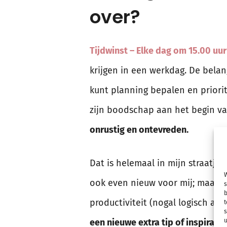
over?
Tijdwinst – Elke dag om 15.00 uur
krijgen in een werkdag. De belan
kunt planning bepalen en priorite
zijn boodschap aan het begin v
onrustig en ontevreden.
Dat is helemaal in mijn straatje,
W
ook even nieuw voor mij; maar da
s
b
productiviteit (nogal logisch als 
t
s
een nieuwe extra tip of inspirati
u