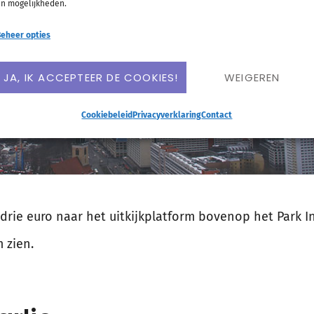
n mogelijkheden.
eheer opties
JA, IK ACCEPTEER DE COOKIES!
WEIGEREN
Cookiebeleid
Privacyverklaring
Contact
 drie euro naar het uitkijkplatform bovenop het Park I
 zien.