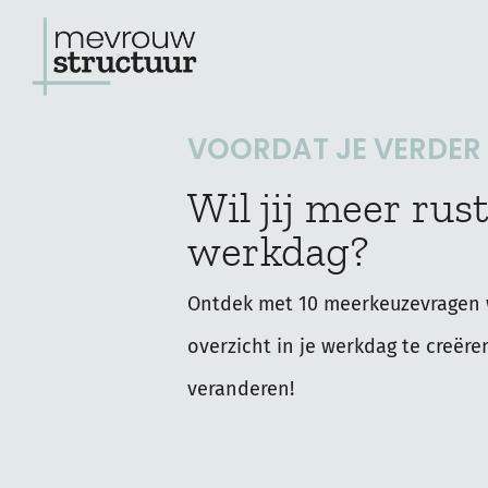
Ga
naar
de
VOORDAT JE VERDER L
inhoud
Wil jij meer rust
werkdag?
Ontdek met 10 meerkeuzevragen 
overzicht in je werkdag te creëre
veranderen!