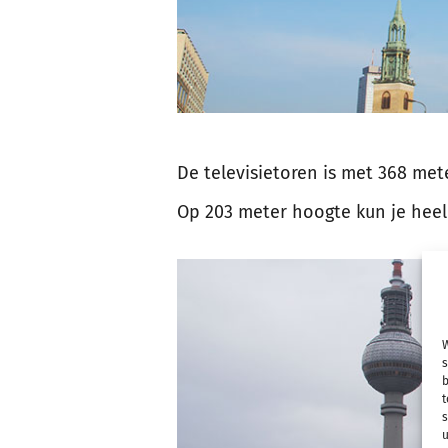
De televisietoren is met 368 me
Op 203 meter hoogte kun je heel B
W
s
b
t
s
u