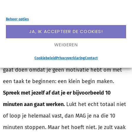
je taken gaat werken en daarna mag je een film
kijken.
Beheer opties
JA, IK ACCEPTEER DE COOKIES!
EEN KLEIN BEGIN MAKEN
WEIGEREN
Dit helpt op het moment dat je liever iets anders
Cookiebeleid
Privacyverklaring
Contact
gaat doen omdat je geen motivatie hebt om met
een taak te beginnen: een klein begin maken.
Spreek met jezelf af dat je er bijvoorbeeld 10
minuten aan gaat werken.
Lukt het echt totaal niet
of loop je helemaal vast, dan MAG je na die 10
minuten stoppen. Maar het hoeft niet. Je zult vaak