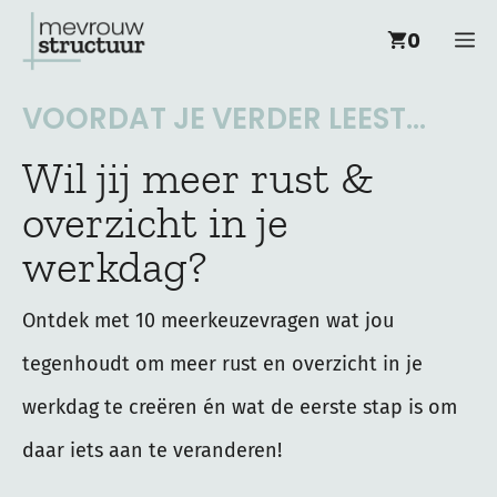
Ga
M
0
naar
de
VOORDAT JE VERDER LEEST...
inhoud
Wil jij meer rust &
overzicht in je
werkdag?
Ontdek met 10 meerkeuzevragen wat jou
tegenhoudt om meer rust en overzicht in je
werkdag te creëren én wat de eerste stap is om
daar iets aan te veranderen!