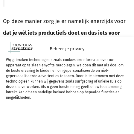
Op deze manier zorg je er namelijk enerzijds voor
dat je wél iets productiefs doet en dus iets voor
elkaar krijgt
, maar anderzijds verbied je jezelf ook
Beheer je privacy
niet om datgene te doen waar je op dit moment
Wij gebruiken technologieën zoals cookies om informatie over uw
apparaat op te slaan en/of te raadplegen. We doen dit met als doel om
eigenlijk veel meer zin in hebt. Best of both worlds,
de beste ervaring te bieden en om gepersonaliseerde en niet-
gepersonaliseerde advertenties te tonen. Door in te stemmen met deze
zeg maar.
technologieën kunnen wij gegevens zoals surfgedrag of unieke ID's op
deze site verwerken. Als u geen toestemming geeft of uw toestemming
intrekt, kan dit een nadelige invloed hebben op bepaalde functies en
mogelijkheden.
Dus stel je hebt een avond van 3 uur (van nu tot
het tijdstip dat je naar bed wilt gaan), dan spreek
je bijvoorbeeld met jezelf af dat je nog 1,5 uur aan