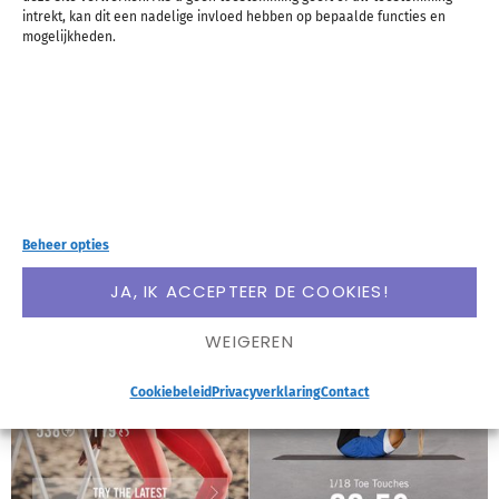
intrekt, kan dit een nadelige invloed hebben op bepaalde functies en
piep pieeeep) waardoor je je klaar kunt maken
mogelijkheden.
voor een versnelling of kunt afremmen.
App Store
Beheer opties
JA, IK ACCEPTEER DE COOKIES!
WEIGEREN
Cookiebeleid
Privacyverklaring
Contact