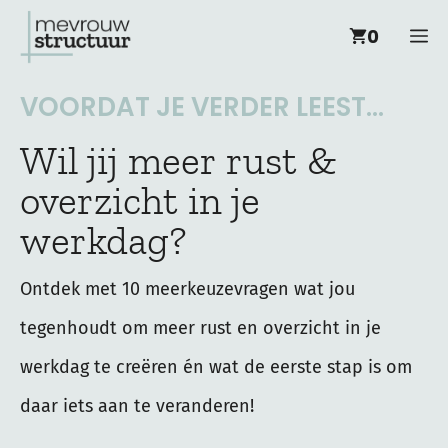
Ga
M
0
naar
de
VOORDAT JE VERDER LEEST...
inhoud
Wil jij meer rust &
overzicht in je
werkdag?
Ontdek met 10 meerkeuzevragen wat jou
tegenhoudt om meer rust en overzicht in je
werkdag te creëren én wat de eerste stap is om
daar iets aan te veranderen!