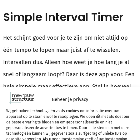
Simple Interval Timer
Het schijnt goed voor je te zijn om niet altijd op
één tempo te lopen maar juist af te wisselen.
Intervallen dus. Alleen hoe weet je hoe lang je al
snel of langzaam loopt? Daar is deze app voor. Een
hele simpele maar effectieve app. Stel in hoeveel
seconden je wilt lopen, hoe lang je pauze moet
Beheer je privacy
zijn en hoeveel sets je wilt doen. Onderaan staat
Wij gebruiken technologieën zoals cookies om informatie over uw
apparaat op te slaan en/of te raadplegen. We doen dit met als doel om
dan meteen hoe lang je bezig bent. De piepjes zijn
de beste ervaring te bieden en om gepersonaliseerde en niet-
gepersonaliseerde advertenties te tonen. Door in te stemmen met deze
technologieën kunnen wij gegevens zoals surfgedrag of unieke ID's op
een beetje irritant, maar hij telt wel af (als in: piep
deze site verwerken. Als u geen toestemming geeft of uw toestemming