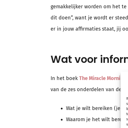
gemakkelijker worden om het te b
dit doen”, want je wordt er steed
er in jouw affirmaties staat, jij 
Wat voor inform
In het boek
The Miracle Morning
van de zes onderdelen van de de 
W
s
Wat je wilt bereiken (je d
b
t
Waarom je het wilt bereike
s
u