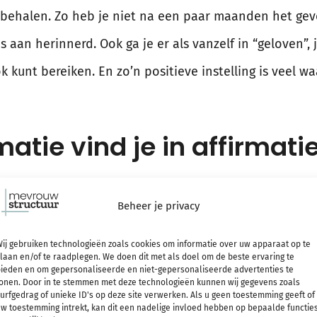
ehalen. Zo heb je niet na een paar maanden het gevoel
s aan herinnerd. Ook ga je er als vanzelf in “geloven”,
ook kunt bereiken. En zo’n positieve instelling is veel wa
atie vind je in affirmati
(lees
hier
mijn blog daarover) wordt ook aandacht best
Beheer je privacy
Miracle Morning routine. Volgens de schrijver zijn er v
ij gebruiken technologieën zoals cookies om informatie over uw apparaat op te
laan en/of te raadplegen. We doen dit met als doel om de beste ervaring te
oelen)
ieden en om gepersonaliseerde en niet-gepersonaliseerde advertenties te
onen. Door in te stemmen met deze technologieën kunnen wij gegevens zoals
n (je motivatie)
urfgedrag of unieke ID's op deze site verwerken. Als u geen toestemming geeft of
w toestemming intrekt, kan dit een nadelige invloed hebben op bepaalde functie