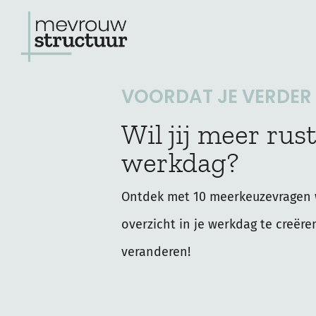
Ga
naar
de
VOORDAT JE VERDER L
inhoud
Wil jij meer rust
werkdag?
Ontdek met 10 meerkeuzevragen 
overzicht in je werkdag te creëre
veranderen!