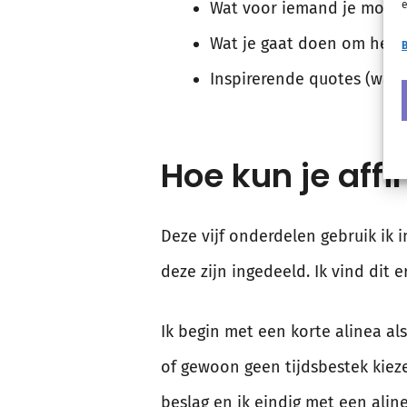
e
Wat voor iemand je moet z
Wat je gaat doen om het t
B
Inspirerende quotes (want
Hoe kun je affi
Deze vijf onderdelen gebruik ik i
deze zijn ingedeeld. Ik vind dit 
Ik begin met een korte alinea al
of gewoon geen tijdsbestek kieze
beslag en ik eindig met een alin