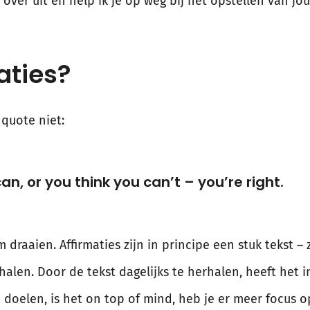
 over uit en help ik je op weg bij het opstellen van jou
aties?
quote niet:
n, or you think you can’t – you’re right.
 draaien. Affirmaties zijn in principe een stuk tekst – zo
ehalen. Door de tekst dagelijks te herhalen, heeft het
 doelen, is het on top of mind, heb je er meer focus 