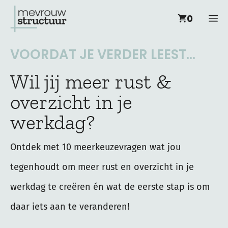
Ga
M
0
naar
de
VOORDAT JE VERDER LEEST...
inhoud
Wil jij meer rust &
overzicht in je
werkdag?
Ontdek met 10 meerkeuzevragen wat jou
tegenhoudt om meer rust en overzicht in je
werkdag te creëren én wat de eerste stap is om
daar iets aan te veranderen!