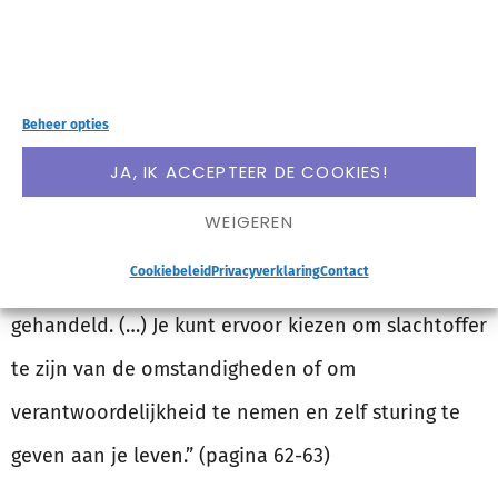
“Situaties zelf zijn niet bepalend; wél hoe wij
omgaan met die situaties.
Wie je bent geworden en
Beheer opties
waar je nu staat in je leven zijn het gevolg van alle
JA, IK ACCEPTEER DE COOKIES!
keuzes die je tot op heden hebt gemaakt
– of juist
WEIGEREN
niet hebt gemaakt, omdat je bijvoorbeeld niet
Cookiebeleid
Privacyverklaring
Contact
durfde te kiezen – en hoe je daarnaar hebt
gehandeld. (…) Je kunt ervoor kiezen om slachtoffer
te zijn van de omstandigheden of om
verantwoordelijkheid te nemen en zelf sturing te
geven aan je leven.” (pagina 62-63)