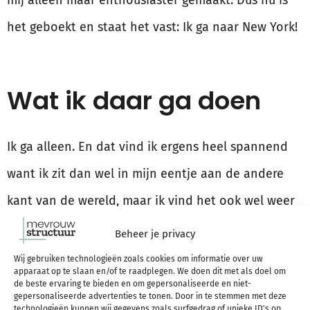
mij alleen maar enthousiaster gemaakt. Dus nu is
het geboekt en staat het vast: Ik ga naar New York!
Wat ik daar ga doen
Ik ga alleen. En dat vind ik ergens heel spannend
want ik zit dan wel in mijn eentje aan de andere
kant van de wereld, maar ik vind het ook wel weer
prima, want ik heb nooit echt problemen met
Beheer je privacy
alleen zijn en bovendien zal ik in New York ook
Wij gebruiken technologieën zoals cookies om informatie over uw
apparaat op te slaan en/of te raadplegen. We doen dit met als doel om
weer nooit écht alleen zijn. Ik verblijf in een
de beste ervaring te bieden en om gepersonaliseerde en niet-
gepersonaliseerde advertenties te tonen. Door in te stemmen met deze
appartement via Airbnb, bij dezelfde host als
technologieën kunnen wij gegevens zoals surfgedrag of unieke ID's op