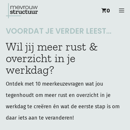
Ga
M
0
naar
de
VOORDAT JE VERDER LEEST...
inhoud
Wil jij meer rust &
overzicht in je
werkdag?
Ontdek met 10 meerkeuzevragen wat jou
tegenhoudt om meer rust en overzicht in je
werkdag te creëren én wat de eerste stap is om
daar iets aan te veranderen!