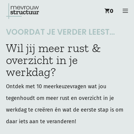
Ga
M
0
naar
de
VOORDAT JE VERDER LEEST...
inhoud
Wil jij meer rust &
overzicht in je
werkdag?
Ontdek met 10 meerkeuzevragen wat jou
tegenhoudt om meer rust en overzicht in je
werkdag te creëren én wat de eerste stap is om
daar iets aan te veranderen!