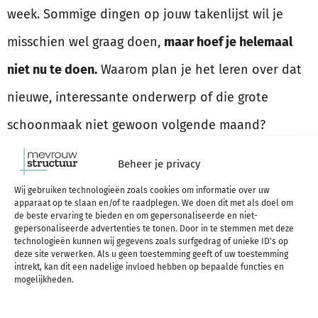
week. Sommige dingen op jouw takenlijst wil je
misschien wel graag doen,
maar hoef je helemaal
niet nu te doen.
Waarom plan je het leren over dat
nieuwe, interessante onderwerp of die grote
schoonmaak niet gewoon volgende maand?
Beheer je privacy
In mijn
werkboek haalbare planning
help ik je stap
Wij gebruiken technologieën zoals cookies om informatie over uw
voor stap om te beginnen met een jaarplanning,
apparaat op te slaan en/of te raadplegen. We doen dit met als doel om
de beste ervaring te bieden en om gepersonaliseerde en niet-
maandplanning, weekplanning en dagplanning.
gepersonaliseerde advertenties te tonen. Door in te stemmen met deze
technologieën kunnen wij gegevens zoals surfgedrag of unieke ID's op
deze site verwerken. Als u geen toestemming geeft of uw toestemming
intrekt, kan dit een nadelige invloed hebben op bepaalde functies en
mogelijkheden.
KIES JE TOP 3 PRIORITEITEN