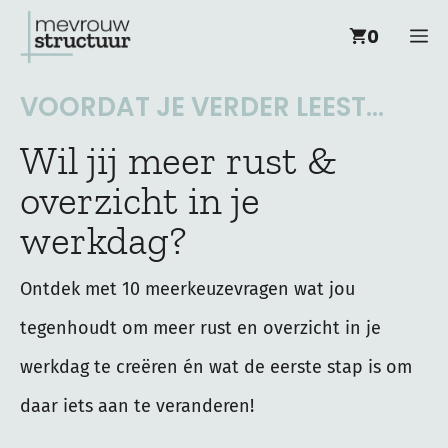
Ga
M
0
naar
de
VOORDAT JE VERDER LEEST...
inhoud
Wil jij meer rust &
overzicht in je
werkdag?
Ontdek met 10 meerkeuzevragen wat jou
tegenhoudt om meer rust en overzicht in je
werkdag te creëren én wat de eerste stap is om
daar iets aan te veranderen!