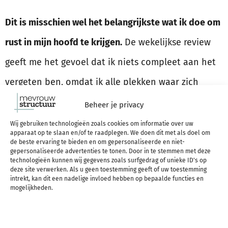
Dit is misschien wel het belangrijkste wat ik doe om
rust in mijn hoofd te krijgen.
De wekelijkse review
geeft me het gevoel dat ik niets compleet aan het
vergeten ben, omdat ik alle plekken waar zich
dingen verzamelen controleer en bepaal wat ik
Beheer je privacy
ermee moet doen.
Wij gebruiken technologieën zoals cookies om informatie over uw
apparaat op te slaan en/of te raadplegen. We doen dit met als doel om
de beste ervaring te bieden en om gepersonaliseerde en niet-
gepersonaliseerde advertenties te tonen. Door in te stemmen met deze
technologieën kunnen wij gegevens zoals surfgedrag of unieke ID's op
Ga zelf aan de slag met
deze site verwerken. Als u geen toestemming geeft of uw toestemming
intrekt, kan dit een nadelige invloed hebben op bepaalde functies en
mogelijkheden.
de wekelijkse review