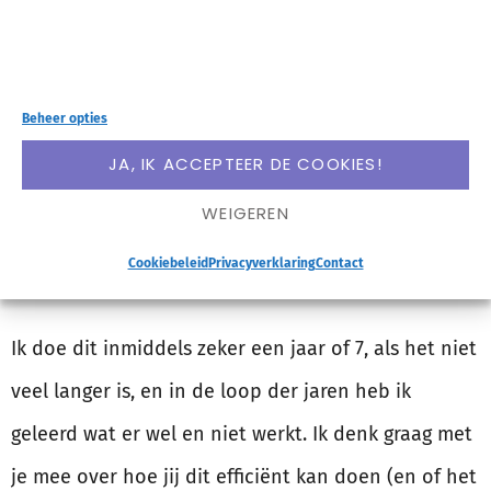
Mocht je nog geen wekelijkse review of iets wat er
op lijkt doen, overweeg dan eens om wekelijks een
moment hiervoor te gaan prikken. Doe je al wel
Beheer opties
een wekelijkse review, zie deze mail dan als seintje
JA, IK ACCEPTEER DE COOKIES!
om jezelf af te vragen: Werkt deze nog goed voor
WEIGEREN
mij? Wat werkt er wel en niet goed en wil je iets
Cookiebeleid
Privacyverklaring
Contact
verbeteren aan hoe je dit aanpakt?
Ik doe dit inmiddels zeker een jaar of 7, als het niet
veel langer is, en in de loop der jaren heb ik
geleerd wat er wel en niet werkt. Ik denk graag met
je mee over hoe jij dit efficiënt kan doen (en of het