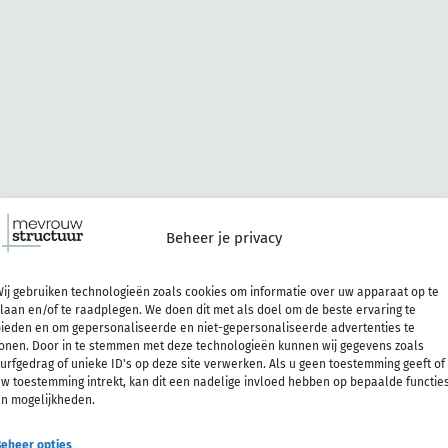
Beheer je privacy
ij gebruiken technologieën zoals cookies om informatie over uw apparaat op te
laan en/of te raadplegen. We doen dit met als doel om de beste ervaring te
ieden en om gepersonaliseerde en niet-gepersonaliseerde advertenties te
onen. Door in te stemmen met deze technologieën kunnen wij gegevens zoals
urfgedrag of unieke ID's op deze site verwerken. Als u geen toestemming geeft of
kan je helpen op 3 manie
w toestemming intrekt, kan dit een nadelige invloed hebben op bepaalde functie
n mogelijkheden.
eheer opties