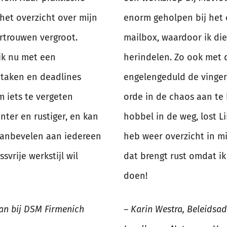
het overzicht over mijn
enorm geholpen bij het 
rtrouwen vergroot.
mailbox, waardoor ik di
ik nu met een
herindelen. Zo ook met 
 taken en deadlines
engelengeduld de vinger
 iets te vergeten
orde in de chaos aan te
ënter en rustiger, en kan
hobbel in de weg, lost L
aanbevelen aan iedereen
heb weer overzicht in m
svrije werkstijl wil
dat brengt rust omdat ik
doen!
ian bij DSM Firmenich
–
Karin Westra, Beleidsadv