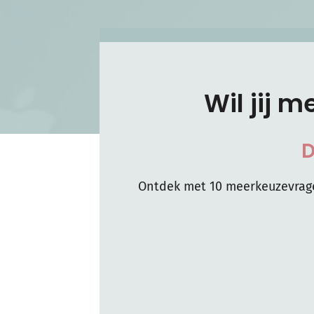
Wil jij m
D
Ontdek met 10 meerkeuzevrage