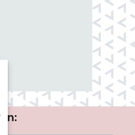
ren:
s