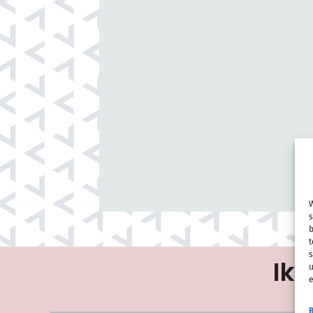
W
s
b
t
s
Ik 
u
e
B