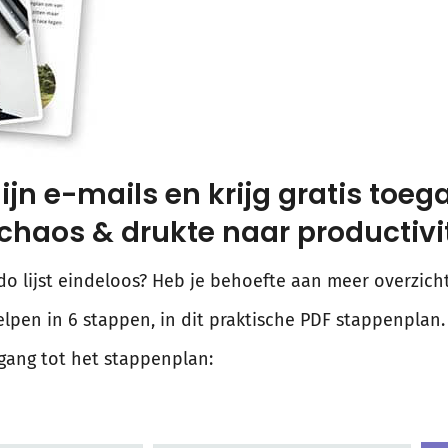
jn e-mails en krijg gratis toeg
haos & drukte naar productivit
o do lijst eindeloos? Heb je behoefte aan meer overzicht
elpen in 6 stappen, in dit praktische PDF stappenplan.
egang tot het stappenplan: