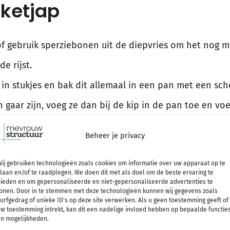
 ketjap
f gebruik sperziebonen uit de diepvries om het nog ma
e rijst.
p in stukjes en bak dit allemaal in een pan met een sch
 gaar zijn, voeg ze dan bij de kip in de pan toe en vo
en maar!
Beheer je privacy
dit kip ketjap recept! Zo zou je de sperziebonen kunn
ij gebruiken technologieën zoals cookies om informatie over uw apparaat op te
laan en/of te raadplegen. We doen dit met als doel om de beste ervaring te
enten toevoegen, zoals paprika, taugé of bosuitjes.
ieden en om gepersonaliseerde en niet-gepersonaliseerde advertenties te
onen. Door in te stemmen met deze technologieën kunnen wij gegevens zoals
urfgedrag of unieke ID's op deze site verwerken. Als u geen toestemming geeft of
w toestemming intrekt, kan dit een nadelige invloed hebben op bepaalde functie
l gerecht?
n mogelijkheden.