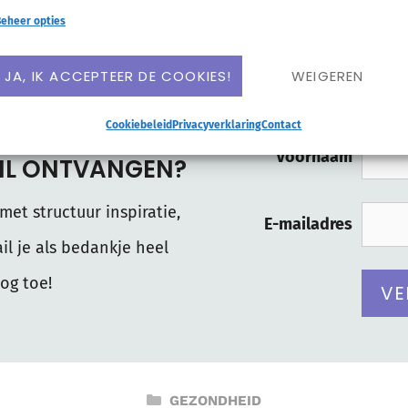
eheer opties
 media:
JA, IK ACCEPTEER DE COOKIES!
WEIGEREN
Facebook
LinkedIn
Cookiebeleid
Privacyverklaring
Contact
Voornaam
AIL ONTVANGEN?
met structuur inspiratie,
E-mailadres
il je als bedankje heel
og toe!
CATEGORIEËN
GEZONDHEID