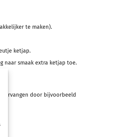
kkelijker te maken).
eutje ketjap.
eg naar smaak extra ketjap toe.
en vervangen door bijvoorbeeld
s