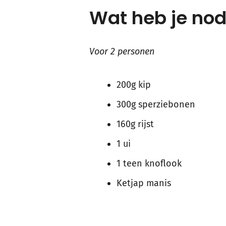
Wat heb je nod
Voor 2 personen
200g kip
300g sperziebonen
160g rijst
1 ui
1 teen knoflook
Ketjap manis