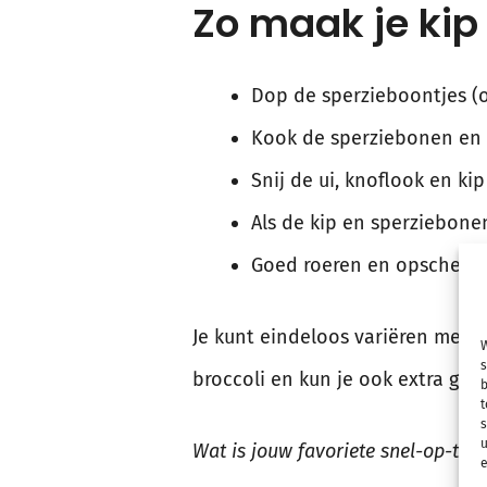
Zo maak je kip
Dop de sperzieboontjes (o
Kook de sperziebonen en d
Snij de ui, knoflook en ki
Als de kip en sperziebonen
Goed roeren en opschepp
Je kunt eindeloos variëren met 
W
s
broccoli en kun je ook extra gro
b
t
s
u
Wat is jouw favoriete snel-op-tafe
e