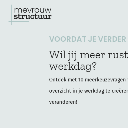
Ga
naar
de
VOORDAT JE VERDER L
inhoud
Wil jij meer rust
werkdag?
Ontdek met 10 meerkeuzevragen 
overzicht in je werkdag te creëre
veranderen!