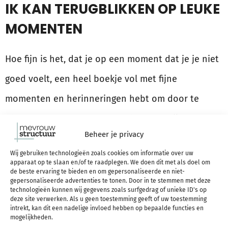
IK KAN TERUGBLIKKEN OP LEUKE
MOMENTEN
Hoe fijn is het, dat je op een moment dat je je niet
goed voelt, een heel boekje vol met fijne
momenten en herinneringen hebt om door te
bladeren? Naast dat er na verloop van tijd
Beheer je privacy
waarschijnlijk genoeg dingen in staan die een
Wij gebruiken technologieën zoals cookies om informatie over uw
glimlach op je gezicht kunnen toveren, vind je er
apparaat op te slaan en/of te raadplegen. We doen dit met als doel om
de beste ervaring te bieden en om gepersonaliseerde en niet-
misschien ook wel inspiratie voor wat jij kunt doen
gepersonaliseerde advertenties te tonen. Door in te stemmen met deze
technologieën kunnen wij gegevens zoals surfgedrag of unieke ID's op
om jezelf op te peppen.
deze site verwerken. Als u geen toestemming geeft of uw toestemming
intrekt, kan dit een nadelige invloed hebben op bepaalde functies en
mogelijkheden.