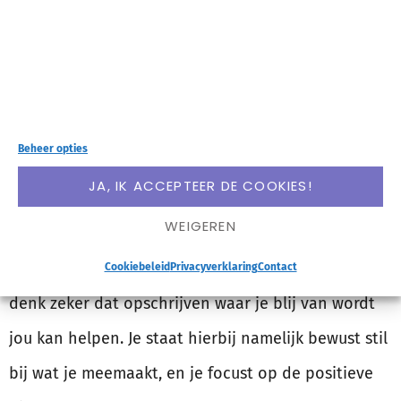
Waarom is het
belangrijk om dit te
doen?
Beheer opties
JA, IK ACCEPTEER DE COOKIES!
Iedereen zijn ding en ik kan me helemaal
WEIGEREN
voorstellen als jou het juist niets lijkt om al je
herinneringen op papier te hebben staan. Maar ik
Cookiebeleid
Privacyverklaring
Contact
denk zeker dat opschrijven waar je blij van wordt
jou kan helpen. Je staat hierbij namelijk bewust stil
bij wat je meemaakt, en je focust op de positieve