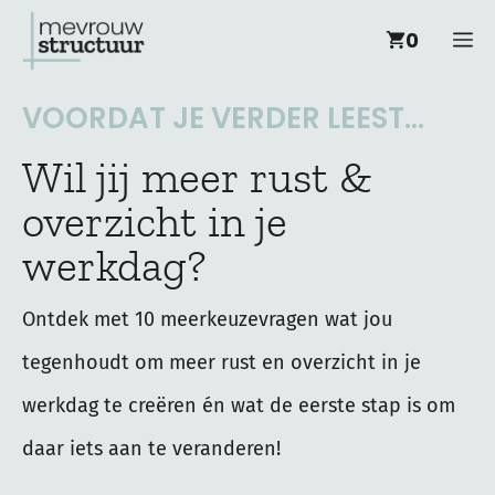
Ga
M
0
naar
de
VOORDAT JE VERDER LEEST...
inhoud
Wil jij meer rust &
overzicht in je
werkdag?
Ontdek met 10 meerkeuzevragen wat jou
tegenhoudt om meer rust en overzicht in je
werkdag te creëren én wat de eerste stap is om
daar iets aan te veranderen!