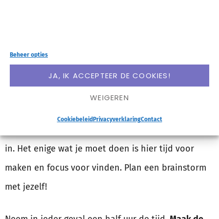
onderaan kun je ‘m achterlaten in een reactie ;-)
Beheer opties
DOE EEN BRAINSTORM
JA, IK ACCEPTEER DE COOKIES!
Je hebt niet per se externe bronnen nodig om
WEIGEREN
inspiratie te krijgen. Je kunt het ook héus wel zelf,
Cookiebeleid
Privacyverklaring
Contact
ook al heb je daar misschien niet alle vertrouwen
in. Het enige wat je moet doen is hier tijd voor
maken en focus voor vinden. Plan een brainstorm
met jezelf!