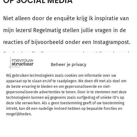
OP SOCIAL MEDIA
Niet alleen door de enquête krijg ik inspiratie van
mijn lezers! Regelmatig stellen jullie vragen in de
reacties of bijvoorbeeld onder een Instagrampost.
En dat kan ik alleen maar waarderen! Ik probeer de
Beheer je privacy
vraag in de comments altijd al te beantwoorden,
Wij gebruiken technologieën zoals cookies om informatie over uw
maar
soms kan ik er eigenlijk nog veel meer over
apparaat op te slaan en/of te raadplegen. We doen dit met als doel om
de beste ervaring te bieden en om gepersonaliseerde en niet-
kwijt en is een idee voor een nieuwe blogpost
gepersonaliseerde advertenties te tonen. Door in te stemmen met deze
technologieën kunnen wij gegevens zoals surfgedrag of unieke ID's op
geboren.
deze site verwerken. Als u geen toestemming geeft of uw toestemming
intrekt, kan dit een nadelige invloed hebben op bepaalde functies en
mogelijkheden.
Alle vragen waardeer ik dus alleen maar heel erg!
Mocht je dus nog een brandende vraag hebben,