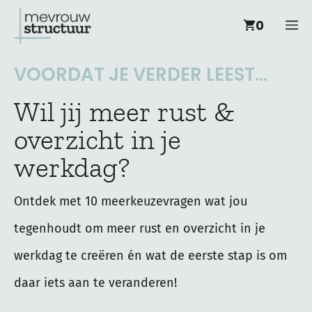
Ga
M
0
naar
de
VOORDAT JE VERDER LEEST...
inhoud
Wil jij meer rust &
overzicht in je
werkdag?
Ontdek met 10 meerkeuzevragen wat jou
tegenhoudt om meer rust en overzicht in je
werkdag te creëren én wat de eerste stap is om
daar iets aan te veranderen!