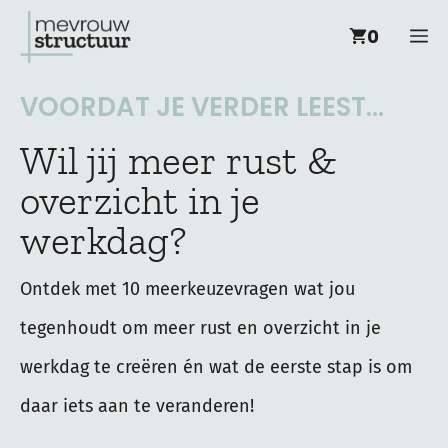
Ga
M
0
naar
de
VOORDAT JE VERDER LEEST...
inhoud
Wil jij meer rust &
overzicht in je
werkdag?
Ontdek met 10 meerkeuzevragen wat jou
tegenhoudt om meer rust en overzicht in je
werkdag te creëren én wat de eerste stap is om
daar iets aan te veranderen!