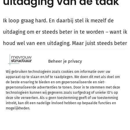
uitdaging van de taak
Ik loop graag hard. En daarbij stel ik mezelf de
uitdaging om er steeds beter in te worden – want ik
houd wel van een uitdaging. Maar juist steeds beter
erin worden zorgt er ook voor dat ik het leuk blijf
Beheer je privacy
vinden – want het zorgt ervoor dat ik tijdens het
Wij gebruiken technologieën zoals cookies om informatie over uw
lopen in een flow kan komen. Door het hardlopen
apparaat op te slaan en/of te raadplegen. We doen dit met als doel om
de beste ervaring te bieden en om gepersonaliseerde en niet-
gepersonaliseerde advertenties te tonen. Door in te stemmen met deze
te trainen, train ik mijn vaardigheden.
En dus heb ik
technologieën kunnen wij gegevens zoals surfgedrag of unieke ID's op
deze site verwerken. Als u geen toestemming geeft of uw toestemming
tegelijkertijd een steeds grotere uitdaging nodig om
intrekt, kan dit een nadelige invloed hebben op bepaalde functies en
mogelijkheden.
die gegroeide vaardigheden te balanceren
– want
dan kan ik tijdens het hardlopen in flow komen. En