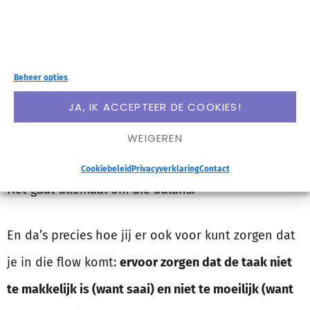
dan heb ik het gevoel dat het hardlopen als
vanzelf gaat.
Beheer opties
Als ik dan een keer een makkelijkere training volg,
JA, IK ACCEPTEER DE COOKIES!
vind ik het lopen sneller saai. En als ik het mezelf
iets te moeilijk maak, raak ik uitgeput en
WEIGEREN
oververmoeid en kom ik daardoor niet in een flow.
Cookiebeleid
Privacyverklaring
Contact
Het gaat allemaal om die balans.
En da’s precies hoe jij er ook voor kunt zorgen dat
je in die flow komt:
ervoor zorgen dat de taak niet
te makkelijk is (want saai) en niet te moeilijk (want