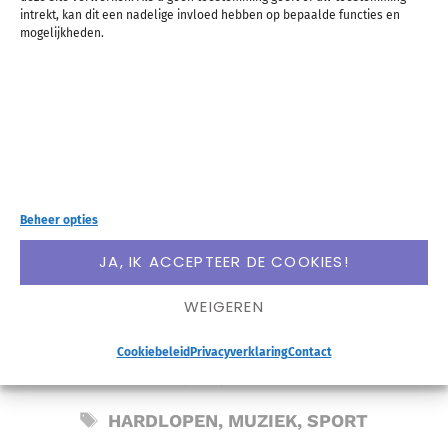
intrekt, kan dit een nadelige invloed hebben op bepaalde functies en
blog toe!
mogelijkheden.
Voornaam
E-mailadres
Beheer opties
JA, IK ACCEPTEER DE COOKIES!
WEIGEREN
Cookiebeleid
Privacyverklaring
Contact
CATEGORIEËN
GEZONDHEID
TAGS
HARDLOPEN
,
MUZIEK
,
SPORT