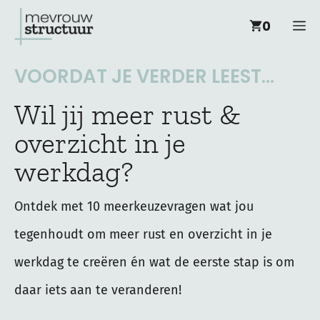
Ga
M
0
naar
de
VOORDAT JE VERDER LEEST...
inhoud
Wil jij meer rust &
overzicht in je
werkdag?
Ontdek met 10 meerkeuzevragen wat jou
tegenhoudt om meer rust en overzicht in je
werkdag te creëren én wat de eerste stap is om
daar iets aan te veranderen!