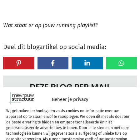
Wat staat er op jouw running playlist?
Deel dit blogartikel op social media:
DEZE BLOG PER MAIL
ONTVANGEN?
Beheer je privacy
Wij gebruiken technologieën zoals cookies om informatie over uw
Meld je aan voor mijn e-mails met structuur
apparaat op te slaan en/of te raadplegen. We doen dit met als doel om
de beste ervaring te bieden en om gepersonaliseerde en niet-
inspiratie, tips en aanbiedingen, en ik mail je
gepersonaliseerde advertenties te tonen. Door in te stemmen met deze
technologieën kunnen wij gegevens zoals surfgedrag of unieke ID's op
als bedankje heel handig een linkje naar deze
deze site verwerken. Als u geen toestemming geeft of uw toestemming