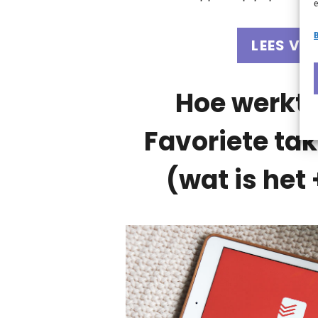
e
B
LEES VE
Hoe werkt 
Favoriete tak
(wat is het