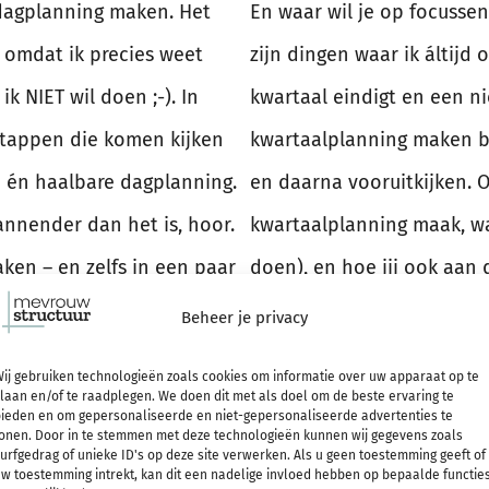
n dagplanning maken. Het
En waar wil je op focusse
s omdat ik precies weet
zijn dingen waar ik áltijd
k NIET wil doen ;-). In
kwartaal eindigt en een ni
stappen die komen kijken
kwartaalplanning maken be
e én haalbare dagplanning.
en daarna vooruitkijken. 
annender dan het is, hoor.
kwartaalplanning maak, wat
en – en zelfs in een paar
doen), en hoe jij ook aan 
 een werkwijze en
Beheer je privacy
LEE
ou werkt. En ik ga ook
ij gebruiken technologieën zoals cookies om informatie over uw apparaat op te
delen, zodat je ziet hoe
laan en/of te raadplegen. We doen dit met als doel om de beste ervaring te
Planning m
ieden en om gepersonaliseerde en niet-gepersonaliseerde advertenties te
n bijvoorbeeld Excel, in
onen. Door in te stemmen met deze technologieën kunnen wij gegevens zoals
urfgedrag of unieke ID's op deze site verwerken. Als u geen toestemming geeft of
w toestemming intrekt, kan dit een nadelige invloed hebben op bepaalde functie