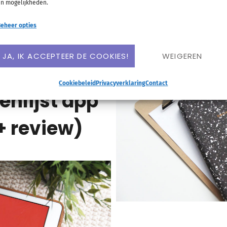
weten wat j
n mogelijkheden.
4 s
eheer opties
RDER
JA, IK ACCEPTEER DE COOKIES!
WEIGEREN
Todoist?
Cookiebeleid
Privacyverklaring
Contact
enlijst app
 + review)