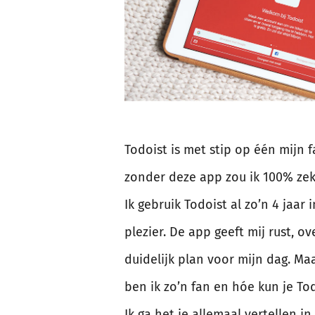
Todoist is met stip op één mijn 
zonder deze app zou ik 100% zeke
Ik gebruik Todoist al zo’n 4 jaar 
plezier. De app geeft mij rust, o
duidelijk plan voor mijn dag. Ma
ben ik zo’n fan en hóe kun je To
Ik ga het je allemaal vertellen i