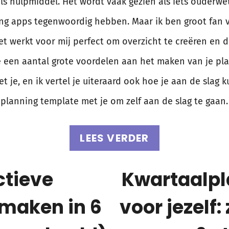
ls hulpmiddel. Het wordt vaak gezien als iets ouderw
ning apps tegenwoordig hebben. Maar ik ben groot fan 
Het werkt voor mij perfect om overzicht te creëren en 
e een aantal grote voordelen aan het maken van je pla
t je, en ik vertel je uiteraard ook hoe je aan de slag 
l planning template met je om zelf aan de slag te gaan.
LEES VERDER
ctieve
Kwartaalp
maken in 6
voor jezelf: