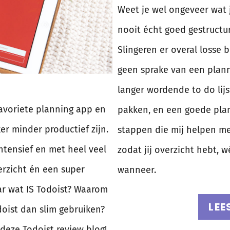
Weet je wel ongeveer wat
nooit écht goed gestructu
Slingeren er overal losse 
geen sprake van een plann
langer wordende to do lijs
favoriete planning app en
pakken, en een goede plan
r minder productief zijn.
stappen die mij helpen me
intensief en met heel veel
zodat jij overzicht hebt, 
verzicht én een super
wanneer.
ar wat IS Todoist? Waarom
LEE
doist dan slim gebruiken?
n deze Todoist review blog!