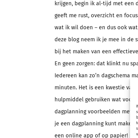
krijgen, begin ik al-tijd met ee
geeft me rust, overzicht en focu
wat ik wil doen – en dus ook wat i
deze blog neem ik je mee in de 
bij het maken van een effectiev
En geen zorgen: dat klinkt nu sp
Iedereen kan zo’n dagschema mak
minuten. Het is een kwestie van
hulpmiddel gebruiken wat voor j
W
dagplanning voorbeelden met je 
s
b
je een dagplanning kunt maken i
t
s
u
een online app of op papier!