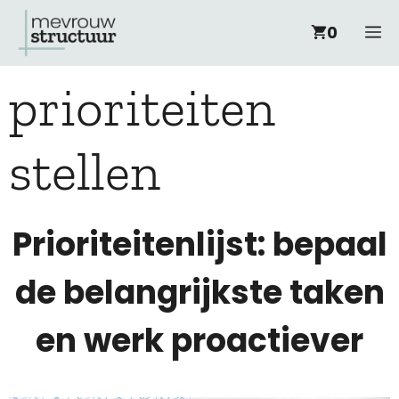
Ga
M
0
naar
prioriteiten
de
inhoud
stellen
Prioriteitenlijst: bepaal
de belangrijkste taken
en werk proactiever