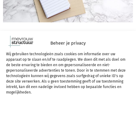
Prioriteiten… je leest er wellicht wel eens wat over.
Beheer je privacy
Wij gebruiken technologieën zoals cookies om informatie over uw
Of je hoort het iemand zeggen. Maar wat betekent
apparaat op te slaan en/of te raadplegen. We doen dit met als doel om
de beste ervaring te bieden en om gepersonaliseerde en niet-
prioriteit? En waarom moet je er iets mee? Ik vertel
gepersonaliseerde advertenties te tonen. Door in te stemmen met deze
technologieën kunnen wij gegevens zoals surfgedrag of unieke ID's op
je wat prioriteit is, waar het vandaan komt en
deze site verwerken. Als u geen toestemming geeft of uw toestemming
intrekt, kan dit een nadelige invloed hebben op bepaalde functies en
waarom het zo belangrijk is om hier iets mee te
mogelijkheden.
doen!
LEES VERDER