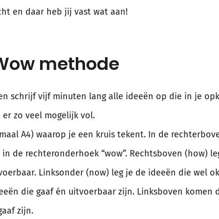
ht en daar heb jij vast wat aan!
Wow methode
en schrijf vijf minuten lang alle ideeën op die in je op
t er zo veel mogelijk vol.
maal A4) waarop je een kruis tekent. In de rechterbov
in de rechteronderhoek “wow”. Rechtsboven (how) leg j
voerbaar. Linksonder (now) leg je de ideeën die wel o
ën die gaaf én uitvoerbaar zijn. Linksboven komen da
aaf zijn.