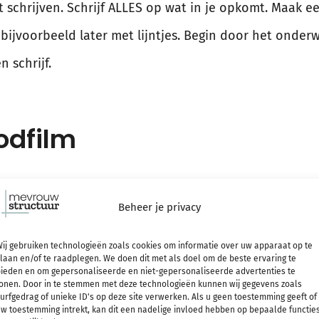
t schrijven. Schrijf ALLES op wat in je opkomt. Maak 
bijvoorbeeld later met lijntjes. Begin door het onderw
n schrijf.
odfilm
goed einde krijg ik altijd weer zin om aan de slag te g
Beheer je privacy
ijd “hey, daar kwam het ook goed en dus kan ik het ook
et eind van de film geven me het
“just do it”
-gevoel. E
ij gebruiken technologieën zoals cookies om informatie over uw apparaat op te
laan en/of te raadplegen. We doen dit met als doel om de beste ervaring te
ieden en om gepersonaliseerde en niet-gepersonaliseerde advertenties te
onen. Door in te stemmen met deze technologieën kunnen wij gegevens zoals
urfgedrag of unieke ID's op deze site verwerken. Als u geen toestemming geeft of
an internet
w toestemming intrekt, kan dit een nadelige invloed hebben op bepaalde functie