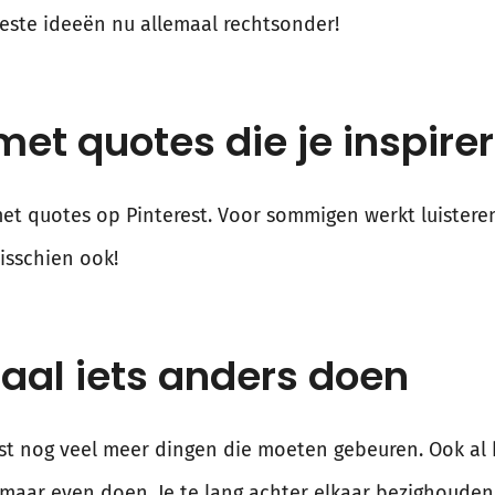
beste ideeën nu allemaal rechtsonder!
met quotes die je inspire
met quotes op Pinterest. Voor sommigen werkt luistere
isschien ook!
aal iets anders doen
vast nog veel meer dingen die moeten gebeuren. Ook al
st maar even doen. Je te lang achter elkaar bezighoud