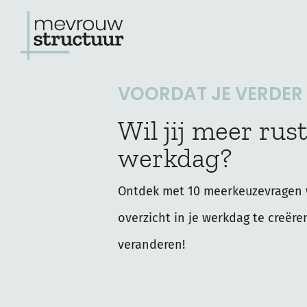
Ga
naar
de
VOORDAT JE VERDER L
inhoud
Wil jij meer rust
werkdag?
Ontdek met 10 meerkeuzevragen 
overzicht in je werkdag te creëre
veranderen!