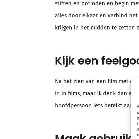
stiften en potloden en begin me
alles door elkaar en verbind het 
krijgen in het midden te zetten e
Kijk een feelgo
Na het zien van een film met een 
in in films, maar ik denk dan alt
hoofdpersoon iets bereikt aan h
W
s
b
t
s
Maak gebruik v
u