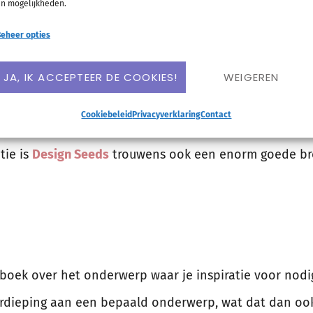
n mogelijkheden.
eheer opties
 veel websites kun je prima gebruiken als inspiratiebr
ynoniemen.net
(Nederlands) en
Thesaurus
(Engels) ha
JA, IK ACCEPTEER DE COOKIES!
WEIGEREN
 zo lang door tot je hebt gevonden waar je tevreden o
Cookiebeleid
Privacyverklaring
Contact
Pinterest staat bomvol ideeën voor Do-It-Yourselfproj
tie is
Design Seeds
trouwens ook een enorm goede br
 boek over het onderwerp waar je inspiratie voor nodi
rdieping aan een bepaald onderwerp, wat dat dan ook