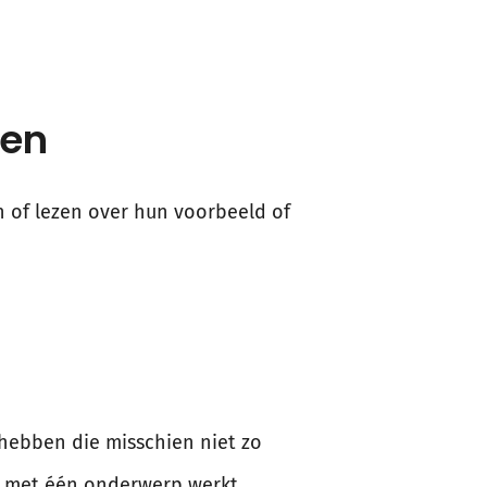
ren
n of lezen over hun voorbeeld of
 hebben die misschien niet zo
en met één onderwerp werkt