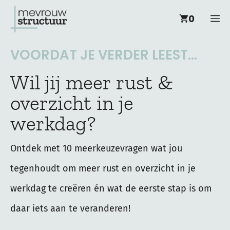
Ga
M
0
naar
de
VOORDAT JE VERDER LEEST...
inhoud
Wil jij meer rust &
overzicht in je
werkdag?
Ontdek met 10 meerkeuzevragen wat jou
tegenhoudt om meer rust en overzicht in je
werkdag te creëren én wat de eerste stap is om
daar iets aan te veranderen!