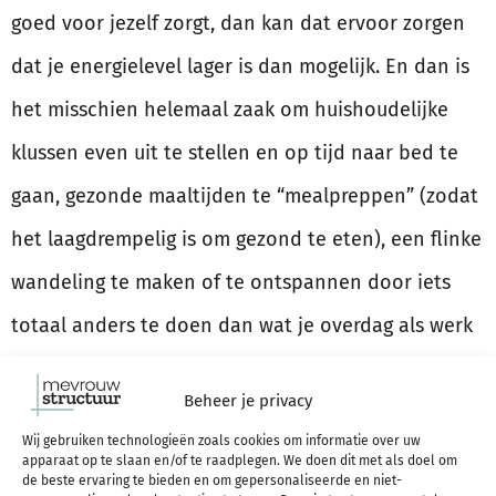
goed voor jezelf zorgt, dan kan dat ervoor zorgen
dat je energielevel lager is dan mogelijk. En dan is
het misschien helemaal zaak om huishoudelijke
klussen even uit te stellen en op tijd naar bed te
gaan, gezonde maaltijden te “mealpreppen” (zodat
het laagdrempelig is om gezond te eten), een flinke
wandeling te maken of te ontspannen door iets
totaal anders te doen dan wat je overdag als werk
doet.
Beheer je privacy
Kun je meer tips om je energielevel te verhogen
Wij gebruiken technologieën zoals cookies om informatie over uw
apparaat op te slaan en/of te raadplegen. We doen dit met als doel om
de beste ervaring te bieden en om gepersonaliseerde en niet-
gebruiken? Dan is mijn e-book Meer energie krijgen