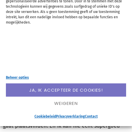
gepersonaliseerde advertenties te tonen. Door in te stemmen met deze
technologieën kunnen wij gegevens zoals surfgedrag of unieke ID's op
misschien interessant voor je:
deze site verwerken. Als u geen toestemming geeft of uw toestemming
intrekt, kan dit een nadelige invloed hebben op bepaalde functies en
mogelijkheden.
Bepaal of je wel of juist
geen fan bent van
flexibiliteit
Beheer opties
JA, IK ACCEPTEER DE COOKIES!
Sommige mensen houden van werken in
tijdblokken. Die delen graag hun hele week in in
WEIGEREN
tijdblokken, zodat ze precies weten wanneer wat
Cookiebeleid
Privacyverklaring
Contact
gaat plaatsvinden. En ik kan me echt supergoed