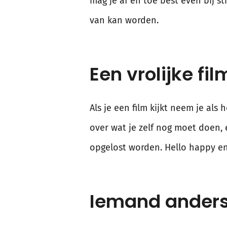
mag je af en toe best even bij sti
van kan worden.
Een vrolijke fil
Als je een film kijkt neem je als
over wat je zelf nog moet doen,
opgelost worden. Hello happy e
Iemand anders