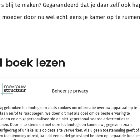
s blij te maken? Gegarandeerd dat je daar zelf ook ha
je moeder door nu wél echt eens je kamer op te ruime
d boek lezen
ken. Boeken die je motiveren aan de slag te gaan, din
Beheer je privacy
r word ik enthousiast van. Maar ook een goed verhaal
kan je al helemaal een glimlach op je gezicht bezorge
ij gebruiken technologieën zoals cookies om informatie over uw apparaat op te
laan en/of te raadplegen. We doen dit met als doel om de beste ervaring te
ieden en om gepersonaliseerde en niet-gepersonaliseerde advertenties te
onen. Door in te stemmen met deze technologieën kunnen wij gegevens zoals
urfgedrag of unieke ID's op deze site verwerken. Als u geen toestemming geeft of
w toestemming intrekt, kan dit een nadelige invloed hebben op bepaalde functie