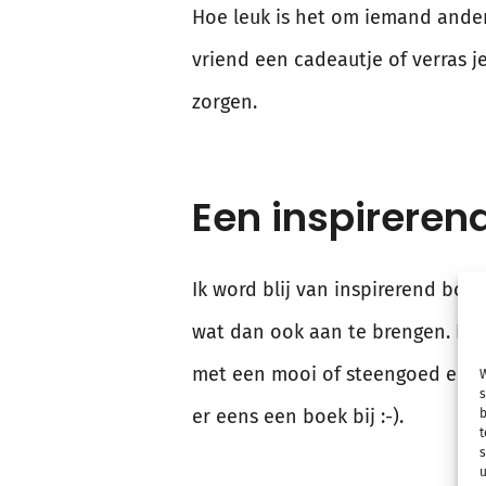
Hoe leuk is het om iemand ander
vriend een cadeautje of verras 
zorgen.
Een inspireren
Ik word blij van inspirerend boe
wat dan ook aan te brengen. Daa
met een mooi of steengoed eind 
W
s
er eens een boek bij :-).
b
t
s
u