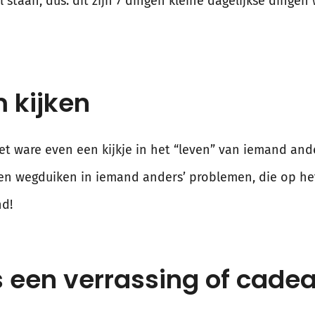
l staan, dus: dit zijn 7 dingen kleine dagelijkse dingen 
m kijken
 het ware even een kijkje in het “leven” van iemand an
 en wegduiken in iemand anders’ problemen, die op het
nd!
 een verrassing of cadea