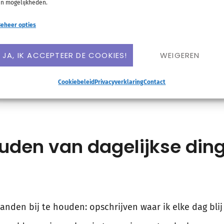
n mogelijkheden.
eheer opties
zou willen doen. Gewoon even vijf minuten niks doen, o
JA, IK ACCEPTEER DE COOKIES!
WEIGEREN
er helemaal niets. Het schijnt heel goed voor je te z
Cookiebeleid
Privacyverklaring
Contact
 stressvol van wordt als je een korte break neemt.
houden van dagelijkse ding
anden bij te houden: opschrijven waar ik elke dag bli