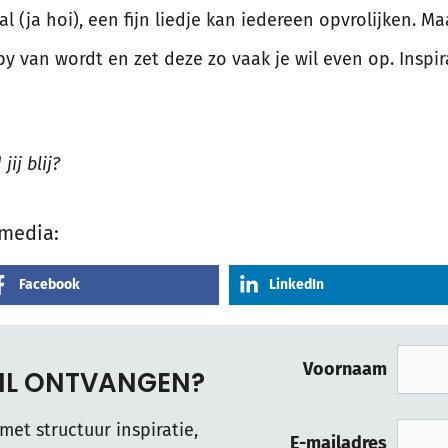
al (ja hoi), een fijn liedje kan iedereen opvrolijken. Ma
py van wordt en zet deze zo vaak je wil even op. Inspi
ij blij?
 media:
Facebook
LinkedIn
Voornaam
AIL ONTVANGEN?
met structuur inspiratie,
E-mailadres