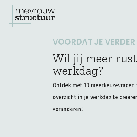
Ga
naar
de
VOORDAT JE VERDER L
inhoud
Wil jij meer rust
werkdag?
Ontdek met 10 meerkeuzevragen 
overzicht in je werkdag te creëre
veranderen!