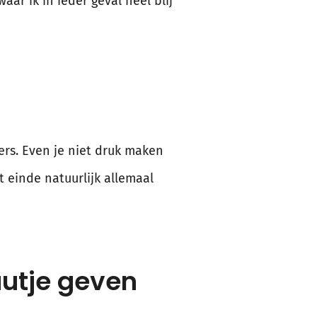
waar ik in ieder geval heel blij
ders. Even je niet druk maken
 einde natuurlijk allemaal
utje geven