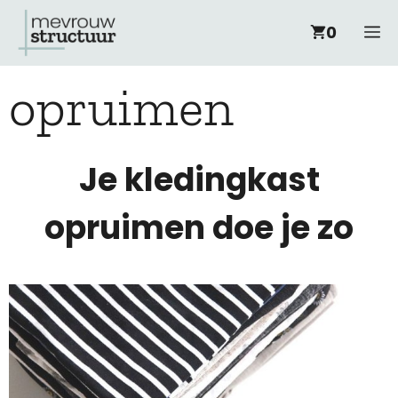
Ga
M
0
naar
opruimen
de
inhoud
Je kledingkast
opruimen doe je zo