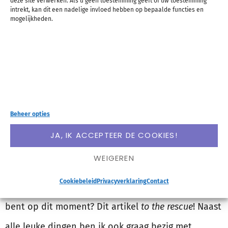
deze site verwerken. Als u geen toestemming geeft of uw toestemming
intrekt, kan dit een nadelige invloed hebben op bepaalde functies en
mogelijkheden.
Beheer opties
JA, IK ACCEPTEER DE COOKIES!
Duurt je vakantie wel heel lang en vind je dat je
WEIGEREN
tussen alle ijsjes, zonsessies en stapavondjes door
Cookiebeleid
Privacyverklaring
Contact
eigenlijk niet echt iets van je leven aan het maken
bent op dit moment? Dit artikel
to the rescue
! Naast
alle leuke dingen ben ik ook graag bezig met