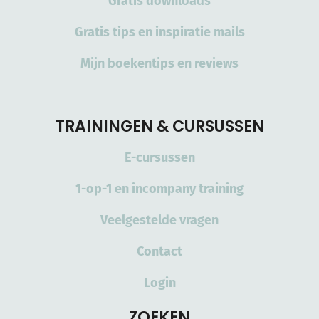
Gratis downloads
Gratis tips en inspiratie mails
Mijn boekentips en reviews
TRAININGEN & CURSUSSEN
E-cursussen
1-op-1 en incompany training
Veelgestelde vragen
Contact
Login
ZOEKEN