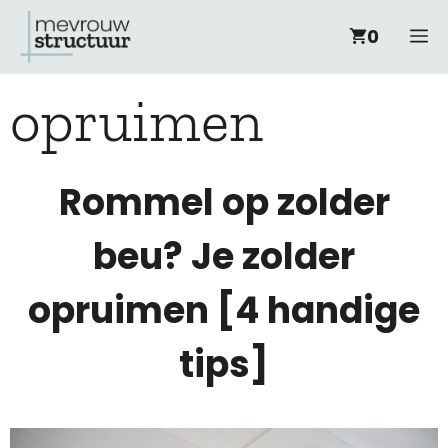
Ga
M
0
naar
opruimen
de
inhoud
Rommel op zolder
beu? Je zolder
opruimen [4 handige
tips]