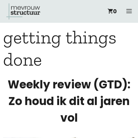
Ga
M
0
naar
getting things
de
inhoud
done
Weekly review (GTD):
Zo houd ik dit al jaren
vol