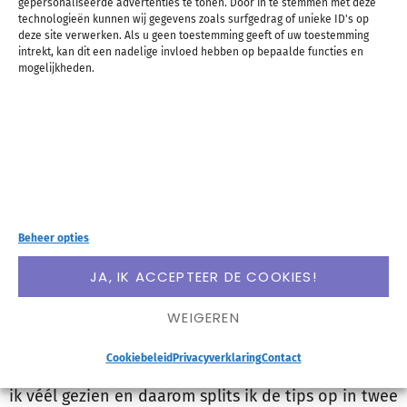
gepersonaliseerde advertenties te tonen. Door in te stemmen met deze
technologieën kunnen wij gegevens zoals surfgedrag of unieke ID's op
deze site verwerken. Als u geen toestemming geeft of uw toestemming
intrekt, kan dit een nadelige invloed hebben op bepaalde functies en
mogelijkheden.
Een paar weken geleden deelde ik al mijn New York
hotspots. Vandaag is de volgende stad aan de
Beheer opties
beurt en deel ik San Francisco hotspots! Afgelopen
JA, IK ACCEPTEER DE COOKIES!
november was ik
een week in San Francisco
, een
WEIGEREN
geweldige stad en voor Amerikaanse standaarden
nog best “Europees”. Omdat ik er een week was heb
Cookiebeleid
Privacyverklaring
Contact
ik véél gezien en daarom splits ik de tips op in twee