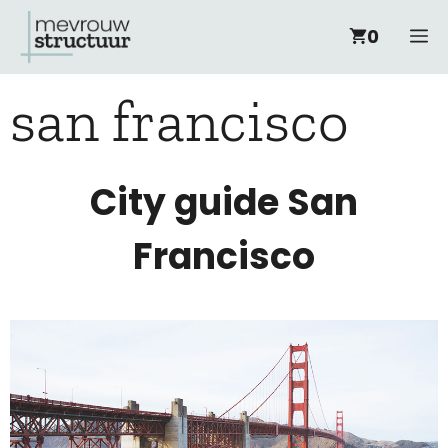
Ga
M
0
naar
san francisco
de
inhoud
City guide San
Francisco