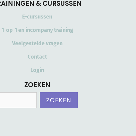
RAININGEN & CURSUSSEN
E-cursussen
1-op-1 en incompany training
Veelgestelde vragen
Contact
Login
ZOEKEN
Zoeken
ZOEKEN