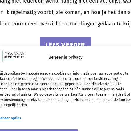
lang niet iedereen werkt handig met een actielijst, wat 
n ik regelmatig voorbij zie komen, en hoe je het dan
e doen voor meer overzicht en om dingen gedaan te krij
LEES VERDER
Beheer je privacy
adering
ij gebruiken technologieën zoals cookies om informatie over uw apparaat op te
laan en/of te raadplegen. We doen dit met als doel om de beste ervaring te
iden en
ieden en om gepersonaliseerde en niet-gepersonaliseerde advertenties te
onen. Door in te stemmen met deze technologieën kunnen wij gegevens zoals
urfgedrag of unieke ID's op deze site verwerken. Als u geen toestemming geeft of
s hoe ik het
w toestemming intrekt, kan dit een nadelige invloed hebben op bepaalde functie
n mogelijkheden.
e
eheer opties