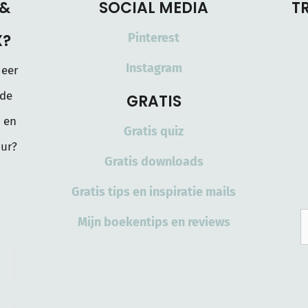
 &
SOCIAL MEDIA
T
X?
Pinterest
Instagram
meer
 de
GRATIS
 en
Gratis quiz
ur?
Gratis downloads
Gratis tips en inspiratie mails
Mijn boekentips en reviews