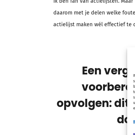
Ik ben fan van actielijsten. Maar 
daarom met je delen welke foute
actielijst maken wél effectief t
Een verg
W
s
voorbere
b
t
s
opvolgen: dit i
u
e
do
B