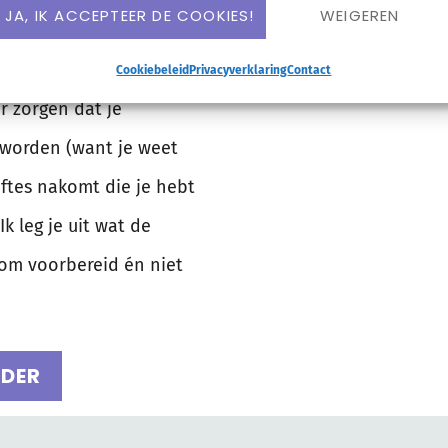
JA, IK ACCEPTEER DE COOKIES!
WEIGEREN
n een vergadering
iet meer dan vijf minuten
Cookiebeleid
Privacyverklaring
Contact
r zorgen dat je
 worden (want je weet
oftes nakomt die je hebt
k leg je uit wat de
t om voorbereid én niet
RDER