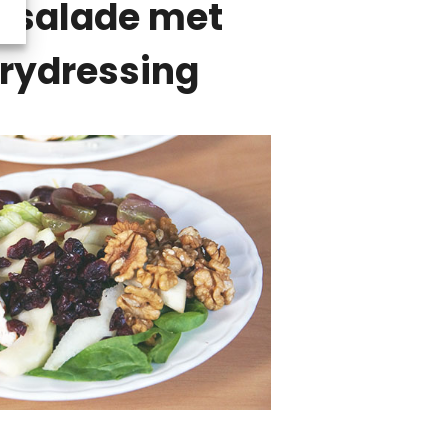
ysalade met
rydressing