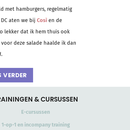
eld met hamburgers, regelmatig
 DC aten we bij
Così
en de
zo lekker dat ik hem thuis ook
e voor deze salade haalde ik dan
d
.
S VERDER
RAININGEN & CURSUSSEN
E-cursussen
1-op-1 en incompany training