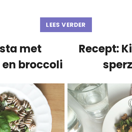
LEES VERDER
asta met
Recept: K
 en broccoli
sper