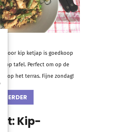
pt voor kip ketjap is goedkoop
n op tafel. Perfect om op de
g op het terras. Fijne zondag!
s
S VERDER
pt: Kip-