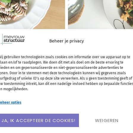
Beheer je privacy
, broccoli en pasta vormen
Dit snelle en simpele rece
ij gebruiken technologieën zoals cookies om informatie over uw apparaat op te
laan en/of te raadplegen. We doen dit met als doel om de beste ervaring te
 Ook als je geen groot
én zet je binnen 20 minute
ieden en om gepersonaliseerde en niet-gepersonaliseerde advertenties te
onen. Door in te stemmen met deze technologieën kunnen wij gegevens zoals
 recept vast waarderen!
bank op eten na een midda
urfgedrag of unieke ID's op deze site verwerken. Als u geen toestemming geeft of
w toestemming intrekt, kan dit een nadelige invloed hebben op bepaalde functie
 kan je pasta met gerookte
n mogelijkheden.
LEE
eheer opties
Rece
RDER
JA, IK ACCEPTEER DE COOKIES!
WEIGEREN