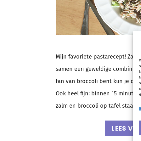
Mijn favoriete pastarecept! Zalm
W
s
samen een geweldige combinatie.
b
t
fan van broccoli bent kun je dit
s
u
Ook heel fijn: binnen 15 minuten
e
zalm en broccoli op tafel staan.
B
LEES VE