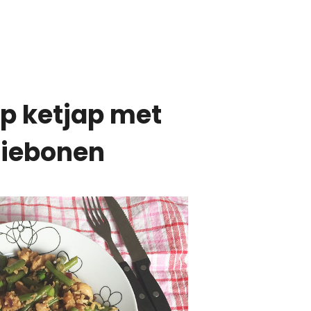
ip ketjap met
ziebonen