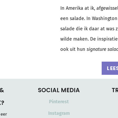
In Amerika at ik, afgewiss
een salade. In Washington
salade die ik daar at was 
wilde maken. De inspirati
ook uit hun
signature sala
LEE
 &
SOCIAL MEDIA
T
X?
Pinterest
Instagram
meer