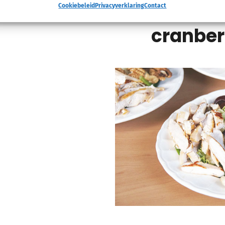
cranberr
Cookiebeleid
Privacyverklaring
Contact
cranber