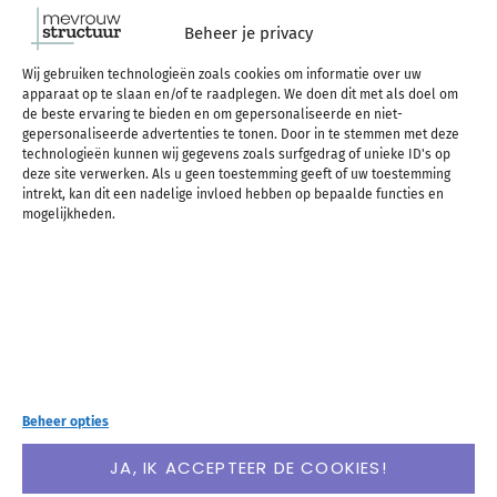
ik op dit moment luister tijdens mijn rondje: mijn
Beheer je privacy
running playlist!
Wij gebruiken technologieën zoals cookies om informatie over uw
apparaat op te slaan en/of te raadplegen. We doen dit met als doel om
de beste ervaring te bieden en om gepersonaliseerde en niet-
LEES VERDER
gepersonaliseerde advertenties te tonen. Door in te stemmen met deze
technologieën kunnen wij gegevens zoals surfgedrag of unieke ID's op
deze site verwerken. Als u geen toestemming geeft of uw toestemming
Muziek waar je blij van
intrekt, kan dit een nadelige invloed hebben op bepaalde functies en
mogelijkheden.
wordt
Beheer opties
JA, IK ACCEPTEER DE COOKIES!