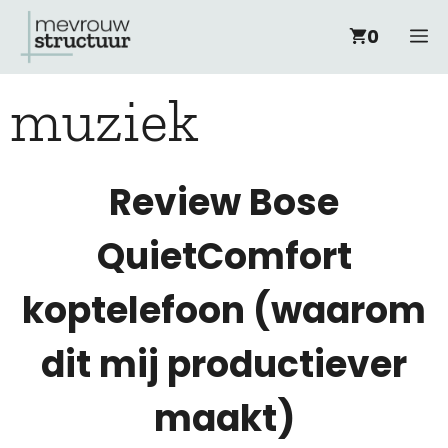
Ga
M
0
naar
muziek
de
inhoud
Review Bose
QuietComfort
koptelefoon (waarom
dit mij productiever
maakt)