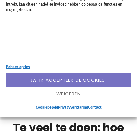
intrekt, kan dit een nadelige invloed hebben op bepaalde functies en
mogelijkheden.
Ik houd van overzicht. Zonder overzicht voel ik me
onrustig, chaotisch en gestrest. Maar hoe doe ik
dat eigenlijk: overzicht creëren en overzicht
Beheer opties
houden? Wat doe ik als ik het overzicht kwijt ben?
JA, IK ACCEPTEER DE COOKIES!
Dat deel ik met je in het blogartikel van vandaag.
WEIGEREN
LEES VERDER
Cookiebeleid
Privacyverklaring
Contact
Te veel te doen: hoe