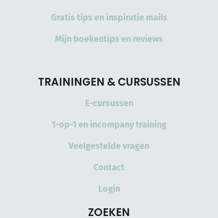
Gratis tips en inspiratie mails
Mijn boekentips en reviews
TRAININGEN & CURSUSSEN
E-cursussen
1-op-1 en incompany training
Veelgestelde vragen
Contact
Login
ZOEKEN