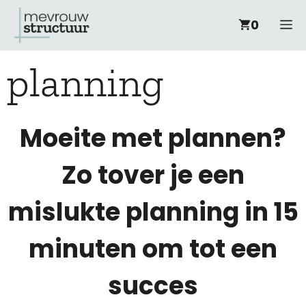
Ga
M
0
naar
planning
de
inhoud
Moeite met plannen?
Zo tover je een
mislukte planning in 15
minuten om tot een
succes