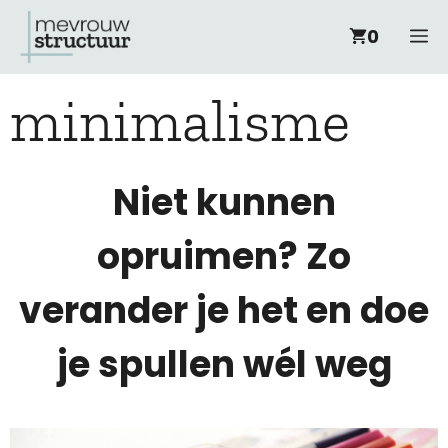
Ga
M
0
naar
minimalisme
de
inhoud
Niet kunnen
opruimen? Zo
verander je het en doe
je spullen wél weg