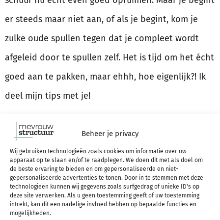
schuur nu écht even goed opruimen. Maar je begint
er steeds maar niet aan, of als je begint, kom je
zulke oude spullen tegen dat je compleet wordt
afgeleid door te spullen zelf. Het is tijd om het écht
goed aan te pakken, maar ehhh, hoe eigenlijk?! Ik
deel mijn tips met je!
LEES VERDER
Beheer je privacy
Wij gebruiken technologieën zoals cookies om informatie over uw
Versimpel je leven:
apparaat op te slaan en/of te raadplegen. We doen dit met als doel om
de beste ervaring te bieden en om gepersonaliseerde en niet-
gepersonaliseerde advertenties te tonen. Door in te stemmen met deze
zorg dat je minder
technologieën kunnen wij gegevens zoals surfgedrag of unieke ID's op
deze site verwerken. Als u geen toestemming geeft of uw toestemming
intrekt, kan dit een nadelige invloed hebben op bepaalde functies en
afgeleid kunt worden
mogelijkheden.