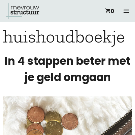
Ga
M
0
naar
huishoudboekje
de
inhoud
In 4 stappen beter met
je geld omgaan