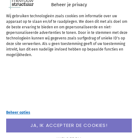
Beheer je privacy
Tips om geld te
Wij gebruiken technologieën zoals cookies om informatie over uw
apparaat op te slaan en/of te raadplegen. We doen dit met als doel om
besparen
de beste ervaring te bieden en om gepersonaliseerde en niet-
gepersonaliseerde advertenties te tonen. Door in te stemmen met deze
technologieën kunnen wij gegevens zoals surfgedrag of unieke ID's op
deze site verwerken. Als u geen toestemming geeft of uw toestemming
intrekt, kan dit een nadelige invloed hebben op bepaalde functies en
mogelijkheden.
Beheer opties
JA, IK ACCEPTEER DE COOKIES!