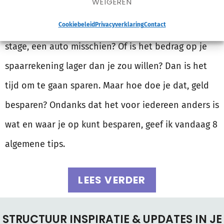
WEIGEREN
Wil je een uitgave doen waar je zo 1 2 3 het geld
Cookiebeleid
Privacyverklaring
Contact
niet voor hebt? Een vakantie, een buitenlandse
stage, een auto misschien? Of is het bedrag op je
spaarrekening lager dan je zou willen? Dan is het
tijd om te gaan sparen. Maar hoe doe je dat, geld
besparen? Ondanks dat het voor iedereen anders is
wat en waar je op kunt besparen, geef ik vandaag 8
algemene tips.
LEES VERDER
STRUCTUUR INSPIRATIE & UPDATES IN JE