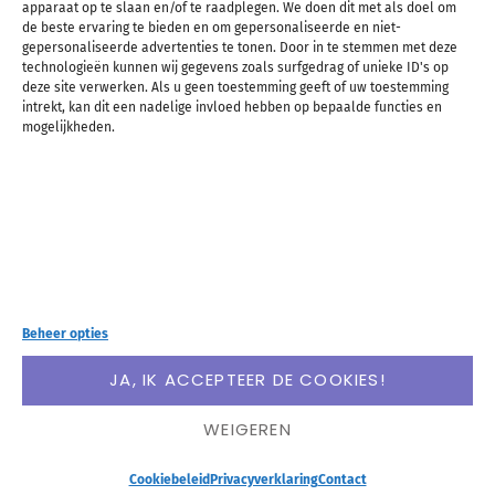
apparaat op te slaan en/of te raadplegen. We doen dit met als doel om
tips
de beste ervaring te bieden en om gepersonaliseerde en niet-
gepersonaliseerde advertenties te tonen. Door in te stemmen met deze
technologieën kunnen wij gegevens zoals surfgedrag of unieke ID's op
deze site verwerken. Als u geen toestemming geeft of uw toestemming
intrekt, kan dit een nadelige invloed hebben op bepaalde functies en
mogelijkheden.
Beheer opties
JA, IK ACCEPTEER DE COOKIES!
WEIGEREN
Maak jij gebruik van de bullet journal methode en
Cookiebeleid
Privacyverklaring
Contact