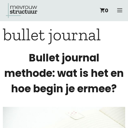
Ga
M
0
naar
bullet journal
de
inhoud
Bullet journal
methode: wat is het en
hoe begin je ermee?