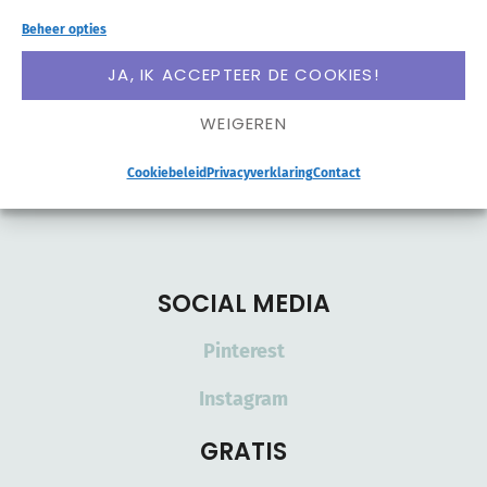
Beheer opties
JA, IK ACCEPTEER DE COOKIES!
WEIGEREN
AANMELDEN
Cookiebeleid
Privacyverklaring
Contact
SOCIAL MEDIA
Pinterest
Instagram
GRATIS