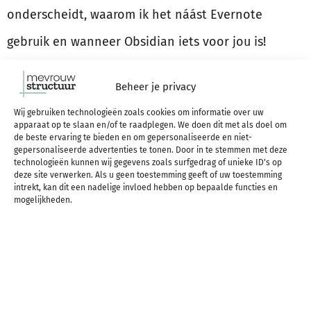
onderscheidt, waarom ik het náást Evernote
gebruik en wanneer Obsidian iets voor jou is!
Beheer je privacy
LEES VERDER
Wij gebruiken technologieën zoals cookies om informatie over uw
apparaat op te slaan en/of te raadplegen. We doen dit met als doel om
de beste ervaring te bieden en om gepersonaliseerde en niet-
STRUCTUUR INSPIRATIE & UPDATES IN JE
gepersonaliseerde advertenties te tonen. Door in te stemmen met deze
technologieën kunnen wij gegevens zoals surfgedrag of unieke ID's op
MAILBOX?
deze site verwerken. Als u geen toestemming geeft of uw toestemming
intrekt, kan dit een nadelige invloed hebben op bepaalde functies en
mogelijkheden.
Regelmatig tips & inspiratie voor meer structuur in je
werk en leven? Op de hoogte blijven van nieuwe updates
en aanbiedingen van Mevrouw Structuur? Meld je aan
voor mijn e-mails: