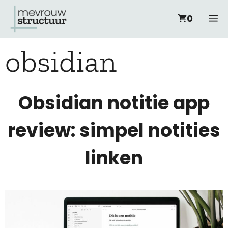
Ga
M
0
naar
obsidian
de
inhoud
Obsidian notitie app
review: simpel notities
linken