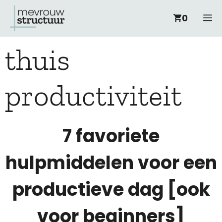
Ga
M
0
naar
thuis
de
inhoud
productiviteit
7 favoriete
hulpmiddelen voor een
productieve dag [ook
voor beginners]