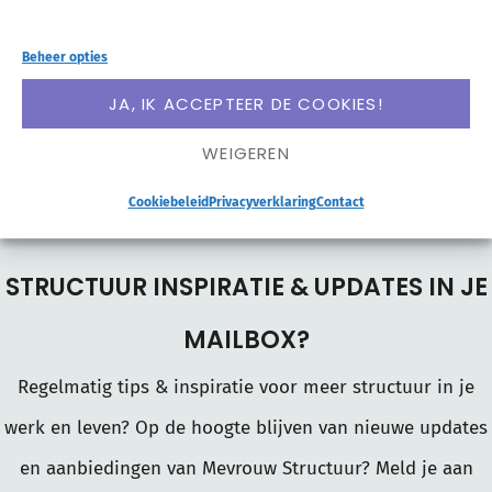
11 tips voor productief thuiswerken. Hoe zorg je
Beheer opties
ervoor dat je motivatie blijft houden en niet
JA, IK ACCEPTEER DE COOKIES!
eenzaam wordt? Ik help je op weg!
WEIGEREN
LEES VERDER
Cookiebeleid
Privacyverklaring
Contact
STRUCTUUR INSPIRATIE & UPDATES IN JE
MAILBOX?
Regelmatig tips & inspiratie voor meer structuur in je
werk en leven? Op de hoogte blijven van nieuwe updates
en aanbiedingen van Mevrouw Structuur? Meld je aan