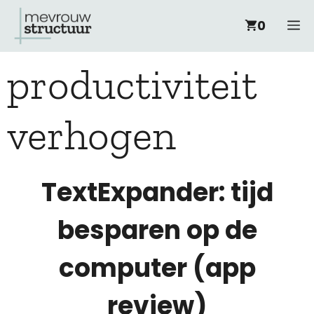
Ga
M
0
naar
productiviteit
de
inhoud
verhogen
TextExpander: tijd
besparen op de
computer (app
review)