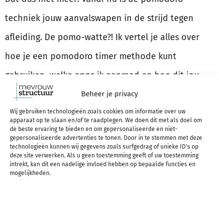
techniek jouw aanvalswapen in de strijd tegen
afleiding. De pomo-watte?! Ik vertel je alles over
hoe je een pomodoro timer methode kunt
gebruiken, welke apps ik aanraad en hoe dit jou
gaat helpen!
Beheer je privacy
Wij gebruiken technologieën zoals cookies om informatie over uw
apparaat op te slaan en/of te raadplegen. We doen dit met als doel om
LEES VERDER
de beste ervaring te bieden en om gepersonaliseerde en niet-
gepersonaliseerde advertenties te tonen. Door in te stemmen met deze
technologieën kunnen wij gegevens zoals surfgedrag of unieke ID's op
deze site verwerken. Als u geen toestemming geeft of uw toestemming
STRUCTUUR INSPIRATIE & UPDATES IN JE
intrekt, kan dit een nadelige invloed hebben op bepaalde functies en
mogelijkheden.
MAILBOX?
Regelmatig tips & inspiratie voor meer structuur in je