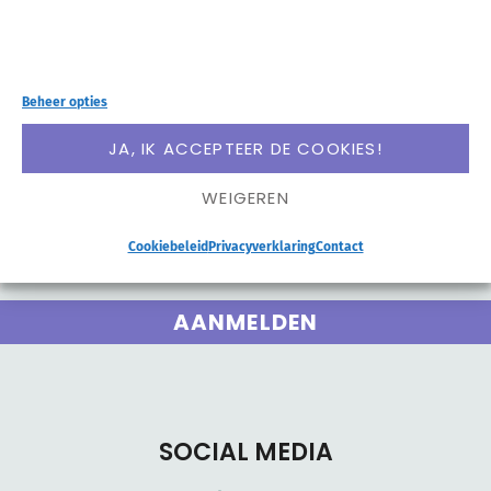
werk en leven? Op de hoogte blijven van nieuwe updates
en aanbiedingen van Mevrouw Structuur? Meld je aan
Beheer opties
voor mijn e-mails:
JA, IK ACCEPTEER DE COOKIES!
WEIGEREN
Cookiebeleid
Privacyverklaring
Contact
AANMELDEN
SOCIAL MEDIA