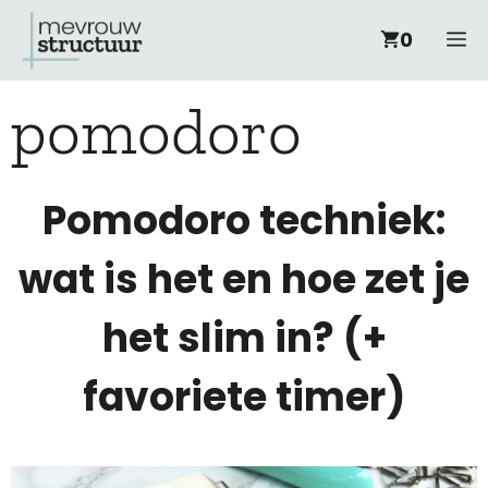
Ga
M
0
naar
pomodoro
de
inhoud
Pomodoro techniek:
wat is het en hoe zet je
het slim in? (+
favoriete timer)