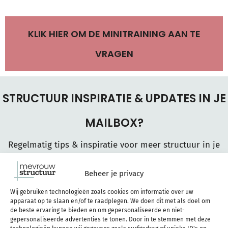
KLIK HIER OM DE MINITRAINING AAN TE
VRAGEN
STRUCTUUR INSPIRATIE & UPDATES IN JE
MAILBOX?
Regelmatig tips & inspiratie voor meer structuur in je
werk en leven? Op de hoogte blijven van nieuwe updates
Beheer je privacy
en aanbiedingen van Mevrouw Structuur? Meld je aan
Wij gebruiken technologieën zoals cookies om informatie over uw
voor mijn e-mails:
apparaat op te slaan en/of te raadplegen. We doen dit met als doel om
de beste ervaring te bieden en om gepersonaliseerde en niet-
gepersonaliseerde advertenties te tonen. Door in te stemmen met deze