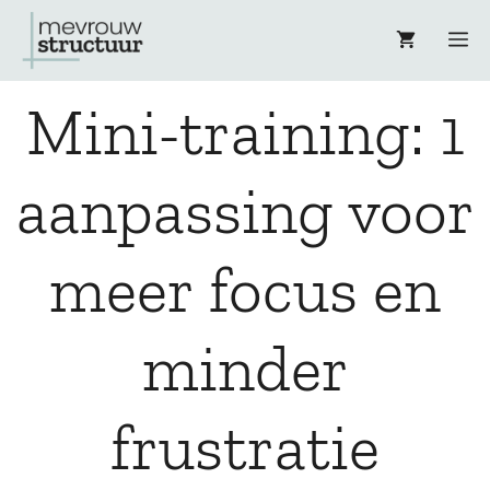
Ga
M
naar
Mini-training: 1
de
inhoud
aanpassing voor
meer focus en
minder
frustratie