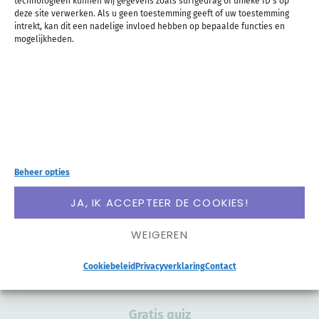
technologieën kunnen wij gegevens zoals surfgedrag of unieke ID's op
deze site verwerken. Als u geen toestemming geeft of uw toestemming
intrekt, kan dit een nadelige invloed hebben op bepaalde functies en
mogelijkheden.
AANMELDEN
Beheer opties
SOCIAL MEDIA
JA, IK ACCEPTEER DE COOKIES!
Pinterest
WEIGEREN
Instagram
Cookiebeleid
Privacyverklaring
Contact
GRATIS
Gratis quiz